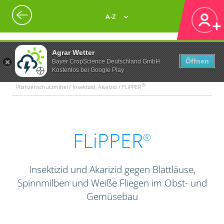
A-Z
Agrar Wetter
Öffnen
Bayer CropScience Deutschland GmbH
Kostenlos bei Google Play
®
Pflanzenschutzmittel / Insektizid, Akarizid / FLiPPER
FLiPPER
®
Insektizid und Akarizid gegen Blattläuse,
Spinnmilben und Weiße Fliegen im Obst- und
Gemüsebau