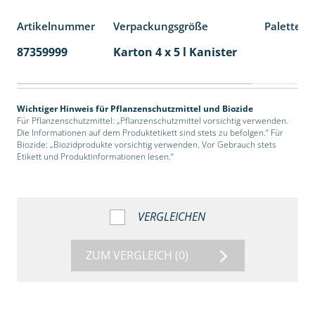
Artikelnummer
Verpackungsgröße
Palettene
87359999
Karton 4 x 5 l Kanister
40
Wichtiger Hinweis für Pflanzenschutzmittel und Biozide
Für Pflanzenschutzmittel: „Pflanzenschutzmittel vorsichtig verwenden.
Die Informationen auf dem Produktetikett sind stets zu befolgen.“ Für
Biozide: „Biozidprodukte vorsichtig verwenden. Vor Gebrauch stets
Etikett und Produktinformationen lesen.“
VERGLEICHEN
ZUM VERGLEICH
(0)