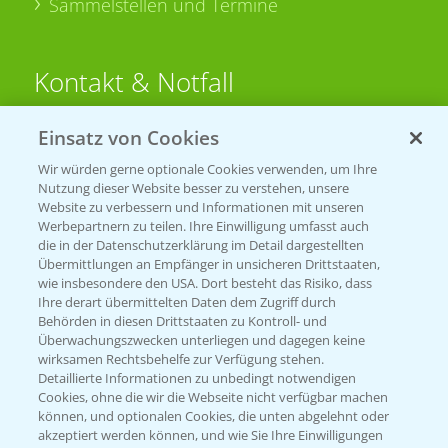
Sammelstellen und Termine
Kontakt & Notfall
Einsatz von Cookies
Beratung auf WhatsApp
T.
+49 (0)174 346 564 1
Wir würden gerne optionale Cookies verwenden, um Ihre
Nutzung dieser Website besser zu verstehen, unsere
Website zu verbessern und Informationen mit unseren
KONTAKT
Werbepartnern zu teilen. Ihre Einwilligung umfasst auch
die in der Datenschutzerklärung im Detail dargestellten
Übermittlungen an Empfänger in unsicheren Drittstaaten,
Hilfe in Notfällen
wie insbesondere den USA. Dort besteht das Risiko, dass
Ihre derart übermittelten Daten dem Zugriff durch
T.
+49 (0)214/30-20220
Behörden in diesen Drittstaaten zu Kontroll- und
Überwachungszwecken unterliegen und dagegen keine
wirksamen Rechtsbehelfe zur Verfügung stehen.
Detaillierte Informationen zu unbedingt notwendigen
Cookies, ohne die wir die Webseite nicht verfügbar machen
können, und optionalen Cookies, die unten abgelehnt oder
akzeptiert werden können, und wie Sie Ihre Einwilligungen