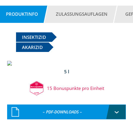
PRODUKTINFO
ZULASSUNGSAUFLAGEN
GE
INSEKTIZID
AKARIZID
5 l
15 Bonuspunkte pro Einheit
– PDF-DOWNLOADS –