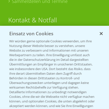
Sammelstellen und Termine
Kontakt & Notfall
Einsatz von Cookies
Beratung auf WhatsApp
T.
+49 (0)174 346 564 1
Wir würden gerne optionale Cookies verwenden, um Ihre
Nutzung dieser Website besser zu verstehen, unsere
Website zu verbessern und Informationen mit unseren
KONTAKT
Werbepartnern zu teilen. Ihre Einwilligung umfasst auch
die in der Datenschutzerklärung im Detail dargestellten
Übermittlungen an Empfänger in unsicheren Drittstaaten,
Hilfe in Notfällen
wie insbesondere den USA. Dort besteht das Risiko, dass
Ihre derart übermittelten Daten dem Zugriff durch
T.
+49 (0)214/30-20220
Behörden in diesen Drittstaaten zu Kontroll- und
Überwachungszwecken unterliegen und dagegen keine
wirksamen Rechtsbehelfe zur Verfügung stehen.
Detaillierte Informationen zu unbedingt notwendigen
Cookies, ohne die wir die Webseite nicht verfügbar machen
können, und optionalen Cookies, die unten abgelehnt oder
akzeptiert werden können, und wie Sie Ihre Einwilligungen