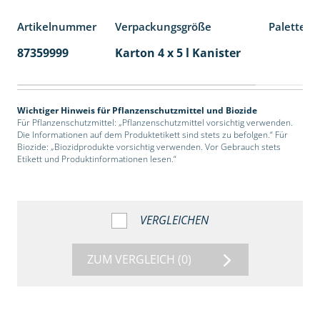
Artikelnummer
Verpackungsgröße
Palettene
87359999
Karton 4 x 5 l Kanister
40
Wichtiger Hinweis für Pflanzenschutzmittel und Biozide
Für Pflanzenschutzmittel: „Pflanzenschutzmittel vorsichtig verwenden.
Die Informationen auf dem Produktetikett sind stets zu befolgen.“ Für
Biozide: „Biozidprodukte vorsichtig verwenden. Vor Gebrauch stets
Etikett und Produktinformationen lesen.“
VERGLEICHEN
ZUM VERGLEICH
(0)