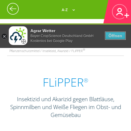
A-Z
Agrar Wetter
Öffnen
Bayer CropScience Deutschland GmbH
Kostenlos bei Google Play
®
Pflanzenschutzmittel / Insektizid, Akarizid / FLiPPER
FLiPPER
®
Insektizid und Akarizid gegen Blattläuse,
Spinnmilben und Weiße Fliegen im Obst- und
Gemüsebau