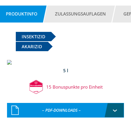
PRODUKTINFO
ZULASSUNGSAUFLAGEN
GE
INSEKTIZID
AKARIZID
5 l
15 Bonuspunkte pro Einheit
– PDF-DOWNLOADS –