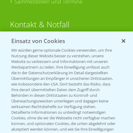
Sammelstellen und Termine
Kontakt & Notfall
Einsatz von Cookies
Beratung auf WhatsApp
T.
+49 (0)174 346 564 1
Wir würden gerne optionale Cookies verwenden, um Ihre
Nutzung dieser Website besser zu verstehen, unsere
Website zu verbessern und Informationen mit unseren
KONTAKT
Werbepartnern zu teilen. Ihre Einwilligung umfasst auch
die in der Datenschutzerklärung im Detail dargestellten
Übermittlungen an Empfänger in unsicheren Drittstaaten,
Hilfe in Notfällen
wie insbesondere den USA. Dort besteht das Risiko, dass
Ihre derart übermittelten Daten dem Zugriff durch
T.
+49 (0)214/30-20220
Behörden in diesen Drittstaaten zu Kontroll- und
Überwachungszwecken unterliegen und dagegen keine
wirksamen Rechtsbehelfe zur Verfügung stehen.
Detaillierte Informationen zu unbedingt notwendigen
Cookies, ohne die wir die Webseite nicht verfügbar machen
können, und optionalen Cookies, die unten abgelehnt oder
akzeptiert werden können, und wie Sie Ihre Einwilligungen