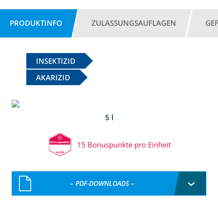
PRODUKTINFO
ZULASSUNGSAUFLAGEN
GE
INSEKTIZID
AKARIZID
5 l
15 Bonuspunkte pro Einheit
– PDF-DOWNLOADS –