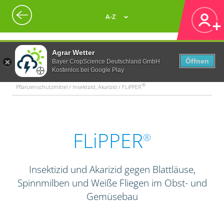
A-Z
Agrar Wetter
Öffnen
Bayer CropScience Deutschland GmbH
Kostenlos bei Google Play
®
Pflanzenschutzmittel / Insektizid, Akarizid / FLiPPER
FLiPPER
®
Insektizid und Akarizid gegen Blattläuse,
Spinnmilben und Weiße Fliegen im Obst- und
Gemüsebau