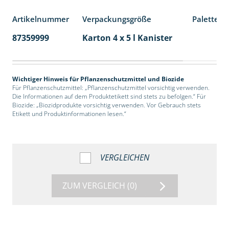
Artikelnummer
Verpackungsgröße
Palettene
87359999
Karton 4 x 5 l Kanister
40
Wichtiger Hinweis für Pflanzenschutzmittel und Biozide
Für Pflanzenschutzmittel: „Pflanzenschutzmittel vorsichtig verwenden.
Die Informationen auf dem Produktetikett sind stets zu befolgen.“ Für
Biozide: „Biozidprodukte vorsichtig verwenden. Vor Gebrauch stets
Etikett und Produktinformationen lesen.“
VERGLEICHEN
ZUM VERGLEICH
(0)