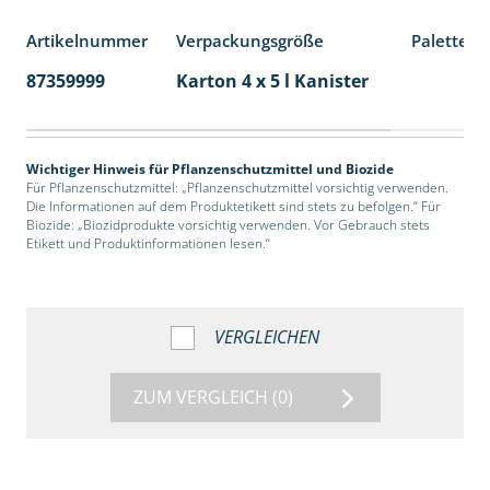
Artikelnummer
Verpackungsgröße
Palettene
87359999
Karton 4 x 5 l Kanister
40
Wichtiger Hinweis für Pflanzenschutzmittel und Biozide
Für Pflanzenschutzmittel: „Pflanzenschutzmittel vorsichtig verwenden.
Die Informationen auf dem Produktetikett sind stets zu befolgen.“ Für
Biozide: „Biozidprodukte vorsichtig verwenden. Vor Gebrauch stets
Etikett und Produktinformationen lesen.“
VERGLEICHEN
ZUM VERGLEICH
(0)