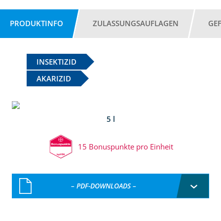
PRODUKTINFO
ZULASSUNGSAUFLAGEN
GE
INSEKTIZID
AKARIZID
5 l
15 Bonuspunkte pro Einheit
– PDF-DOWNLOADS –