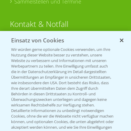
Sammelstellen und Termine
Kontakt & Notfall
Einsatz von Cookies
Beratung auf WhatsApp
T.
+49 (0)174 346 564 1
Wir würden gerne optionale Cookies verwenden, um Ihre
Nutzung dieser Website besser zu verstehen, unsere
Website zu verbessern und Informationen mit unseren
KONTAKT
Werbepartnern zu teilen. Ihre Einwilligung umfasst auch
die in der Datenschutzerklärung im Detail dargestellten
Übermittlungen an Empfänger in unsicheren Drittstaaten,
Hilfe in Notfällen
wie insbesondere den USA. Dort besteht das Risiko, dass
Ihre derart übermittelten Daten dem Zugriff durch
T.
+49 (0)214/30-20220
Behörden in diesen Drittstaaten zu Kontroll- und
Überwachungszwecken unterliegen und dagegen keine
wirksamen Rechtsbehelfe zur Verfügung stehen.
Detaillierte Informationen zu unbedingt notwendigen
Cookies, ohne die wir die Webseite nicht verfügbar machen
können, und optionalen Cookies, die unten abgelehnt oder
akzeptiert werden können, und wie Sie Ihre Einwilligungen