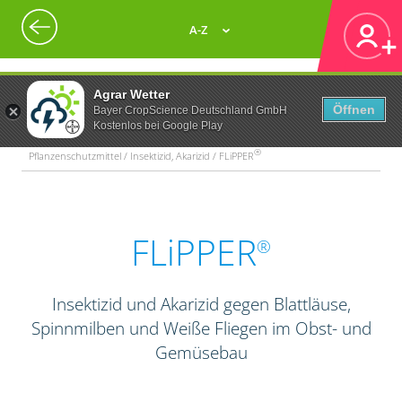
A-Z
Agrar Wetter
Öffnen
Bayer CropScience Deutschland GmbH
Kostenlos bei Google Play
®
Pflanzenschutzmittel / Insektizid, Akarizid / FLiPPER
FLiPPER
®
Insektizid und Akarizid gegen Blattläuse,
Spinnmilben und Weiße Fliegen im Obst- und
Gemüsebau