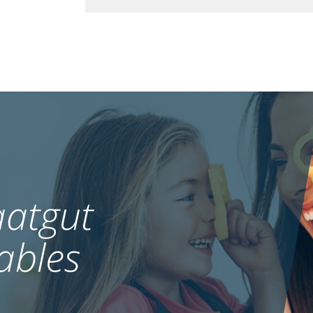
atgut
ables