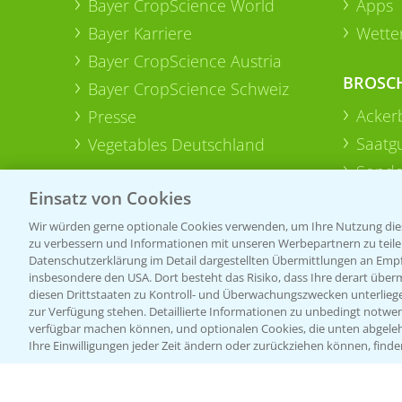
Bayer CropScience World
Apps
Bayer Karriere
Wetter
Bayer CropScience Austria
BROSC
Bayer CropScience Schweiz
Acker
Presse
Saatg
Vegetables Deutschland
Sonde
Einsatz von Cookies
Wir würden gerne optionale Cookies verwenden, um Ihre Nutzung dies
zu verbessern und Informationen mit unseren Werbepartnern zu teilen.
Datenschutzerklärung im Detail dargestellten Übermittlungen an Empfä
insbesondere den USA. Dort besteht das Risiko, dass Ihre derart über
diesen Drittstaaten zu Kontroll- und Überwachungszwecken unterlie
zur Verfügung stehen. Detaillierte Informationen zu unbedingt notwen
verfügbar machen können, und optionalen Cookies, die unten abgeleh
Ihre Einwilligungen jeder Zeit ändern oder zurückziehen können, finde