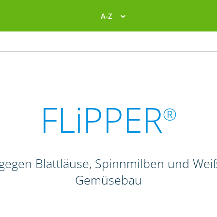
A-Z
FLiPPER
®
d gegen Blattläuse, Spinnmilben und Wei
Gemüsebau