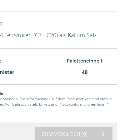
f
/l Fettsäuren (C7 - C20) als Kalium Salz
e
Paletteneinheit
anister
40
de
 verwenden. Die Informationen auf dem Produktetikett sind stets zu
en. Vor Gebrauch stets Etikett und Produktinformationen lesen.“
ZUM VERGLEICH
(0)