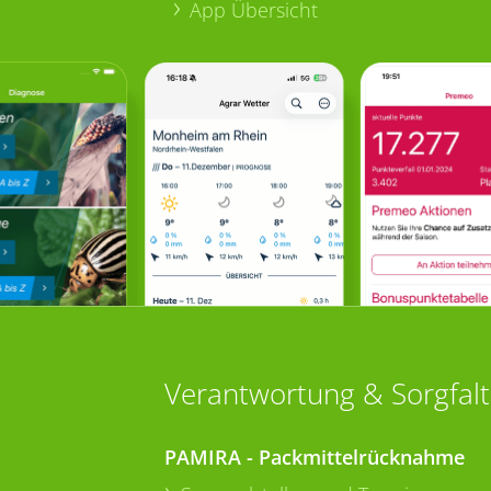
App Übersicht
Verantwortung & Sorgfalt
PAMIRA - Packmittelrücknahme