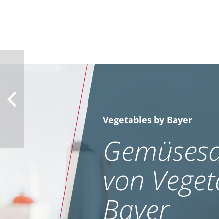
Vegetables by Bayer
Gemüsesa
von Veget
Bayer