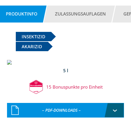
PRODUKTINFO
ZULASSUNGSAUFLAGEN
GE
INSEKTIZID
AKARIZID
5 l
15 Bonuspunkte pro Einheit
– PDF-DOWNLOADS –