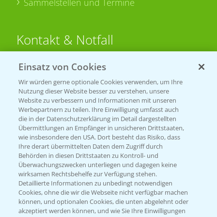
Sammelstellen und Termine
Kontakt & Notfall
Einsatz von Cookies
Beratung auf WhatsApp
T.
+49 (0)174 346 564 1
Wir würden gerne optionale Cookies verwenden, um Ihre
Nutzung dieser Website besser zu verstehen, unsere
Website zu verbessern und Informationen mit unseren
KONTAKT
Werbepartnern zu teilen. Ihre Einwilligung umfasst auch
die in der Datenschutzerklärung im Detail dargestellten
Übermittlungen an Empfänger in unsicheren Drittstaaten,
Hilfe in Notfällen
wie insbesondere den USA. Dort besteht das Risiko, dass
Ihre derart übermittelten Daten dem Zugriff durch
T.
+49 (0)214/30-20220
Behörden in diesen Drittstaaten zu Kontroll- und
Überwachungszwecken unterliegen und dagegen keine
wirksamen Rechtsbehelfe zur Verfügung stehen.
Detaillierte Informationen zu unbedingt notwendigen
Cookies, ohne die wir die Webseite nicht verfügbar machen
können, und optionalen Cookies, die unten abgelehnt oder
akzeptiert werden können, und wie Sie Ihre Einwilligungen