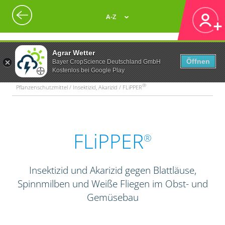
A-Z
Agrar Wetter
Öffnen
Bayer CropScience Deutschland GmbH
Kostenlos bei Google Play
®
Pflanzenschutzmittel / Insektizid, Akarizid / FLiPPER
FLiPPER
®
Insektizid und Akarizid gegen Blattläuse,
Spinnmilben und Weiße Fliegen im Obst- und
Gemüsebau