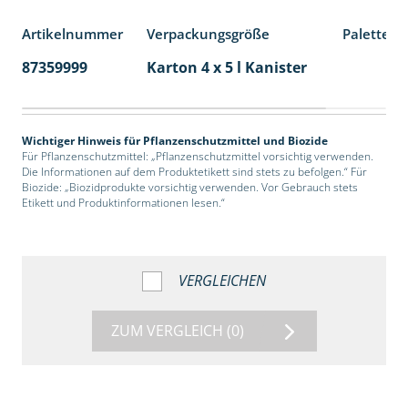
Artikelnummer
Verpackungsgröße
Palettene
87359999
Karton 4 x 5 l Kanister
40
Wichtiger Hinweis für Pflanzenschutzmittel und Biozide
Für Pflanzenschutzmittel: „Pflanzenschutzmittel vorsichtig verwenden.
Die Informationen auf dem Produktetikett sind stets zu befolgen.“ Für
Biozide: „Biozidprodukte vorsichtig verwenden. Vor Gebrauch stets
Etikett und Produktinformationen lesen.“
VERGLEICHEN
ZUM VERGLEICH
(0)