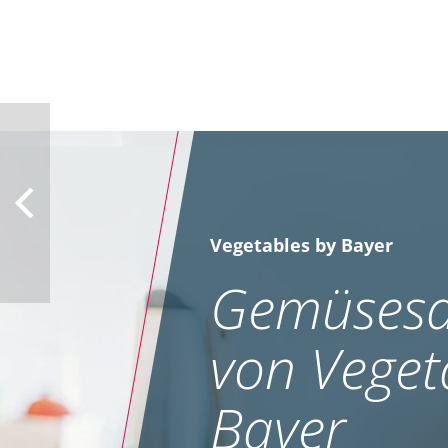
Vegetables by Bayer
Gemüsesa
von Veget
Bayer