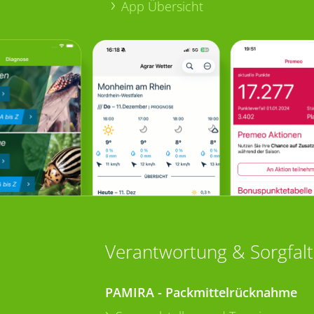
App Übersicht
Verantwortung & Sorgfalt
PAMIRA - Packmittelrücknahme