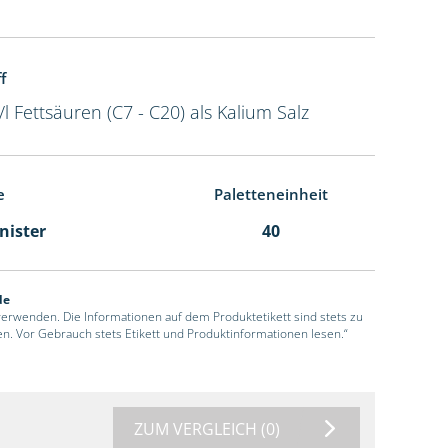
f
/l Fettsäuren (C7 - C20) als Kalium Salz
e
Paletteneinheit
anister
40
de
 verwenden. Die Informationen auf dem Produktetikett sind stets zu
en. Vor Gebrauch stets Etikett und Produktinformationen lesen.“
ZUM VERGLEICH
(0)