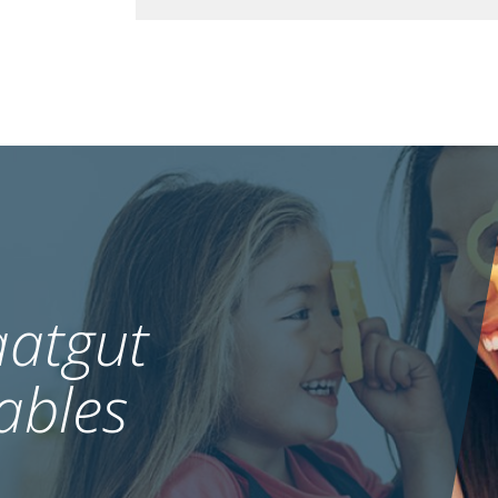
atgut
ables