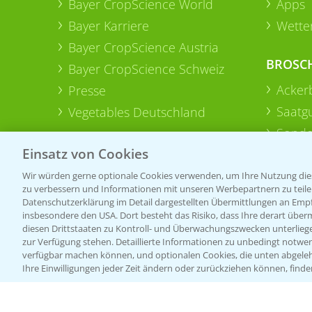
Bayer CropScience World
Apps
Bayer Karriere
Wetter
Bayer CropScience Austria
BROSC
Bayer CropScience Schweiz
Acker
Presse
Saatg
Vegetables Deutschland
Sonde
Einsatz von Cookies
Wir würden gerne optionale Cookies verwenden, um Ihre Nutzung dies
zu verbessern und Informationen mit unseren Werbepartnern zu teilen.
Datenschutzerklärung im Detail dargestellten Übermittlungen an Empfä
insbesondere den USA. Dort besteht das Risiko, dass Ihre derart über
diesen Drittstaaten zu Kontroll- und Überwachungszwecken unterlie
zur Verfügung stehen. Detaillierte Informationen zu unbedingt notwen
verfügbar machen können, und optionalen Cookies, die unten abgeleh
Ihre Einwilligungen jeder Zeit ändern oder zurückziehen können, finde