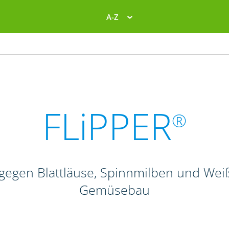
A-Z
FLiPPER
®
d gegen Blattläuse, Spinnmilben und Wei
Gemüsebau