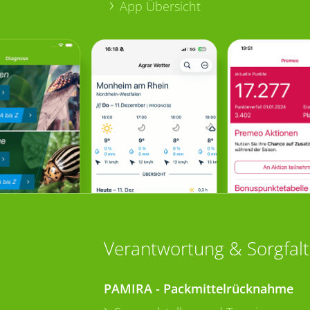
App Übersicht
Verantwortung & Sorgfalt
PAMIRA - Packmittelrücknahme