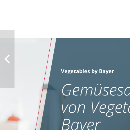
Vegetables by Bayer
Gemüsesa
von Veget
Bayer