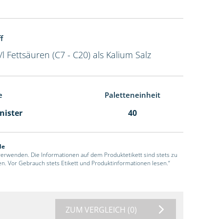
f
/l Fettsäuren (C7 - C20) als Kalium Salz
e
Paletteneinheit
anister
40
de
 verwenden. Die Informationen auf dem Produktetikett sind stets zu
en. Vor Gebrauch stets Etikett und Produktinformationen lesen.“
ZUM VERGLEICH
(0)