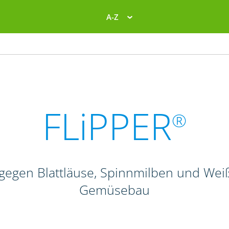
A-Z
FLiPPER
®
d gegen Blattläuse, Spinnmilben und Wei
Gemüsebau