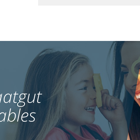
atgut
ables