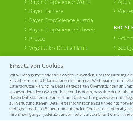
Bayer CropScience World
Apps
Bayer Karriere
Wetter
Bayer CropScience Austria
BROSC
Bayer CropScience Schweiz
Acker
Presse
Saatg
Vegetables Deutschland
Sonde
Einsatz von Cookies
Wir würden gerne optionale Cookies verwenden, um Ihre Nutzung dies
zu verbessern und Informationen mit unseren Werbepartnern zu teilen.
Datenschutzerklärung im Detail dargestellten Übermittlungen an Empfä
insbesondere den USA. Dort besteht das Risiko, dass Ihre derart über
diesen Drittstaaten zu Kontroll- und Überwachungszwecken unterlie
zur Verfügung stehen. Detaillierte Informationen zu unbedingt notwen
verfügbar machen können, und optionalen Cookies, die unten abgeleh
Ihre Einwilligungen jeder Zeit ändern oder zurückziehen können, finde