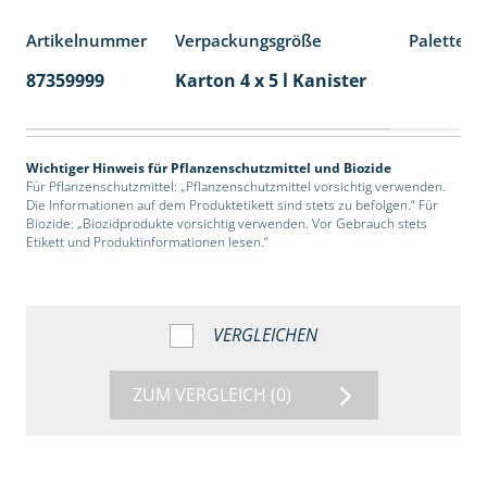
Artikelnummer
Verpackungsgröße
Palettene
87359999
Karton 4 x 5 l Kanister
40
Wichtiger Hinweis für Pflanzenschutzmittel und Biozide
Für Pflanzenschutzmittel: „Pflanzenschutzmittel vorsichtig verwenden.
Die Informationen auf dem Produktetikett sind stets zu befolgen.“ Für
Biozide: „Biozidprodukte vorsichtig verwenden. Vor Gebrauch stets
Etikett und Produktinformationen lesen.“
VERGLEICHEN
ZUM VERGLEICH
(0)