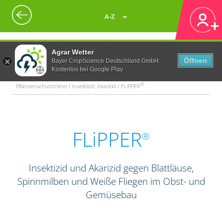
A-Z
Agrar Wetter
Öffnen
Bayer CropScience Deutschland GmbH
Kostenlos bei Google Play
®
Pflanzenschutzmittel / Insektizid, Akarizid / FLiPPER
FLiPPER
®
Insektizid und Akarizid gegen Blattläuse,
Spinnmilben und Weiße Fliegen im Obst- und
Gemüsebau