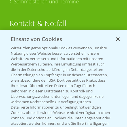
Sammelstellen und Termine
Kontakt & Notfall
Einsatz von Cookies
Beratung auf WhatsApp
T.
+49 (0)174 346 564 1
Wir würden gerne optionale Cookies verwenden, um Ihre
Nutzung dieser Website besser zu verstehen, unsere
Website zu verbessern und Informationen mit unseren
KONTAKT
Werbepartnern zu teilen. Ihre Einwilligung umfasst auch
die in der Datenschutzerklärung im Detail dargestellten
Übermittlungen an Empfänger in unsicheren Drittstaaten,
Hilfe in Notfällen
wie insbesondere den USA. Dort besteht das Risiko, dass
Ihre derart übermittelten Daten dem Zugriff durch
T.
+49 (0)214/30-20220
Behörden in diesen Drittstaaten zu Kontroll- und
Überwachungszwecken unterliegen und dagegen keine
wirksamen Rechtsbehelfe zur Verfügung stehen.
Detaillierte Informationen zu unbedingt notwendigen
Cookies, ohne die wir die Webseite nicht verfügbar machen
können, und optionalen Cookies, die unten abgelehnt oder
akzeptiert werden können, und wie Sie Ihre Einwilligungen