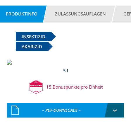
PRODUKTINFO
ZULASSUNGSAUFLAGEN
GE
INSEKTIZID
AKARIZID
5 l
15 Bonuspunkte pro Einheit
– PDF-DOWNLOADS –