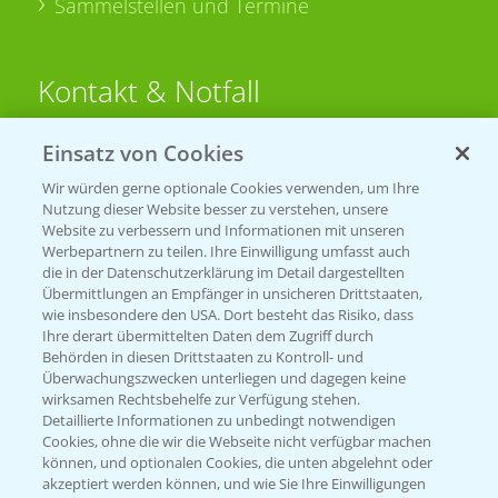
Sammelstellen und Termine
Kontakt & Notfall
Einsatz von Cookies
Beratung auf WhatsApp
T.
+49 (0)174 346 564 1
Wir würden gerne optionale Cookies verwenden, um Ihre
Nutzung dieser Website besser zu verstehen, unsere
Website zu verbessern und Informationen mit unseren
KONTAKT
Werbepartnern zu teilen. Ihre Einwilligung umfasst auch
die in der Datenschutzerklärung im Detail dargestellten
Übermittlungen an Empfänger in unsicheren Drittstaaten,
Hilfe in Notfällen
wie insbesondere den USA. Dort besteht das Risiko, dass
Ihre derart übermittelten Daten dem Zugriff durch
T.
+49 (0)214/30-20220
Behörden in diesen Drittstaaten zu Kontroll- und
Überwachungszwecken unterliegen und dagegen keine
wirksamen Rechtsbehelfe zur Verfügung stehen.
Detaillierte Informationen zu unbedingt notwendigen
Cookies, ohne die wir die Webseite nicht verfügbar machen
können, und optionalen Cookies, die unten abgelehnt oder
akzeptiert werden können, und wie Sie Ihre Einwilligungen