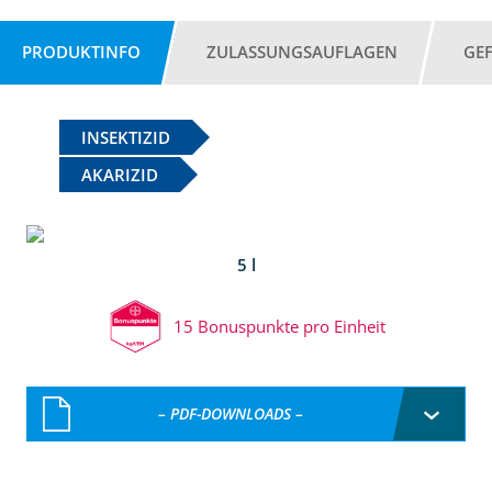
PRODUKTINFO
ZULASSUNGSAUFLAGEN
GE
INSEKTIZID
AKARIZID
5 l
15 Bonuspunkte pro Einheit
– PDF-DOWNLOADS –