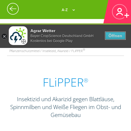
A-Z
Agrar Wetter
Öffnen
Bayer CropScience Deutschland GmbH
Kostenlos bei Google Play
®
Pflanzenschutzmittel / Insektizid, Akarizid / FLiPPER
FLiPPER
®
Insektizid und Akarizid gegen Blattläuse,
Spinnmilben und Weiße Fliegen im Obst- und
Gemüsebau