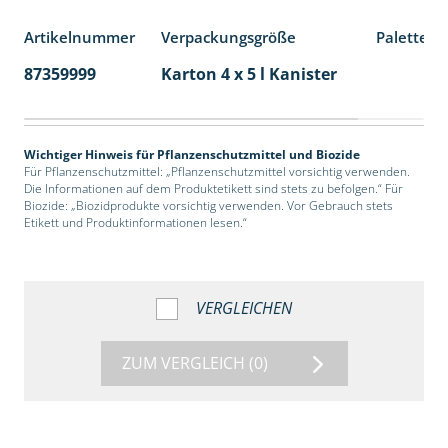
Artikelnummer
Verpackungsgröße
Palettene
87359999
Karton 4 x 5 l Kanister
40
Wichtiger Hinweis für Pflanzenschutzmittel und Biozide
Für Pflanzenschutzmittel: „Pflanzenschutzmittel vorsichtig verwenden.
Die Informationen auf dem Produktetikett sind stets zu befolgen.“ Für
Biozide: „Biozidprodukte vorsichtig verwenden. Vor Gebrauch stets
Etikett und Produktinformationen lesen.“
VERGLEICHEN
ZUM VERGLEICH
(0)