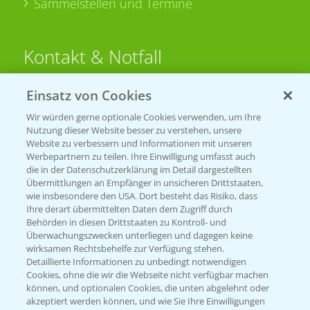
Sammelstellen und Termine
Kontakt & Notfall
Einsatz von Cookies
Beratung auf WhatsApp
T.
+49 (0)174 346 564 1
Wir würden gerne optionale Cookies verwenden, um Ihre
Nutzung dieser Website besser zu verstehen, unsere
Website zu verbessern und Informationen mit unseren
KONTAKT
Werbepartnern zu teilen. Ihre Einwilligung umfasst auch
die in der Datenschutzerklärung im Detail dargestellten
Übermittlungen an Empfänger in unsicheren Drittstaaten,
Hilfe in Notfällen
wie insbesondere den USA. Dort besteht das Risiko, dass
Ihre derart übermittelten Daten dem Zugriff durch
T.
+49 (0)214/30-20220
Behörden in diesen Drittstaaten zu Kontroll- und
Überwachungszwecken unterliegen und dagegen keine
wirksamen Rechtsbehelfe zur Verfügung stehen.
Detaillierte Informationen zu unbedingt notwendigen
Cookies, ohne die wir die Webseite nicht verfügbar machen
können, und optionalen Cookies, die unten abgelehnt oder
akzeptiert werden können, und wie Sie Ihre Einwilligungen