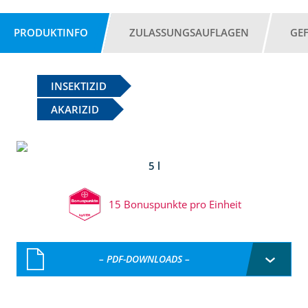
PRODUKTINFO
ZULASSUNGSAUFLAGEN
GE
INSEKTIZID
AKARIZID
5 l
15 Bonuspunkte pro Einheit
– PDF-DOWNLOADS –