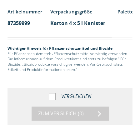
Artikelnummer
Verpackungsgröße
Palettene
87359999
Karton 4 x 5 l Kanister
40
Wichtiger Hinweis für Pflanzenschutzmittel und Biozide
Für Pflanzenschutzmittel: „Pflanzenschutzmittel vorsichtig verwenden.
Die Informationen auf dem Produktetikett sind stets zu befolgen.“ Für
Biozide: „Biozidprodukte vorsichtig verwenden. Vor Gebrauch stets
Etikett und Produktinformationen lesen.“
VERGLEICHEN
ZUM VERGLEICH
(0)