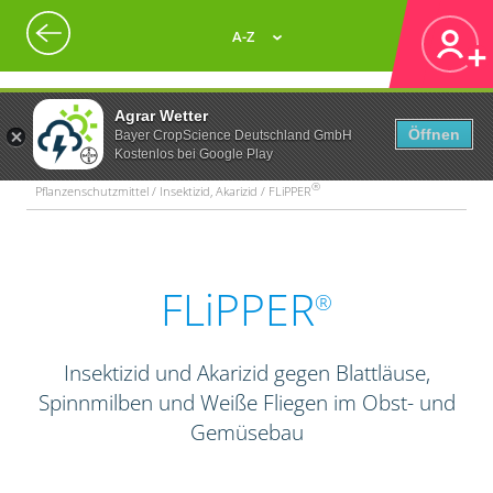
A-Z
Agrar Wetter
Öffnen
Bayer CropScience Deutschland GmbH
Kostenlos bei Google Play
®
Pflanzenschutzmittel / Insektizid, Akarizid / FLiPPER
FLiPPER
®
Insektizid und Akarizid gegen Blattläuse,
Spinnmilben und Weiße Fliegen im Obst- und
Gemüsebau