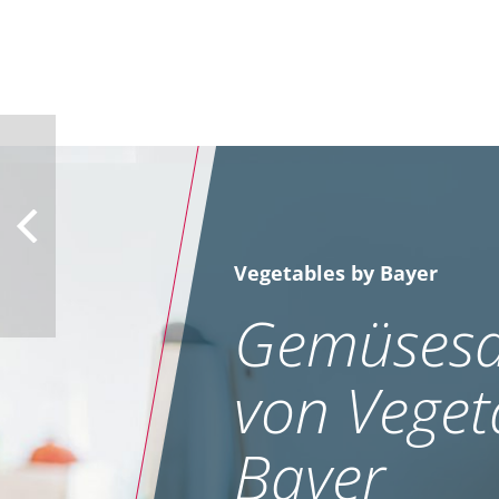
Vegetables by Bayer
Gemüsesa
von Veget
Bayer