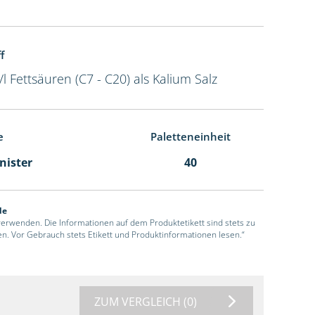
f
/l Fettsäuren (C7 - C20) als Kalium Salz
e
Paletteneinheit
anister
40
de
 verwenden. Die Informationen auf dem Produktetikett sind stets zu
en. Vor Gebrauch stets Etikett und Produktinformationen lesen.“
ZUM VERGLEICH
(0)