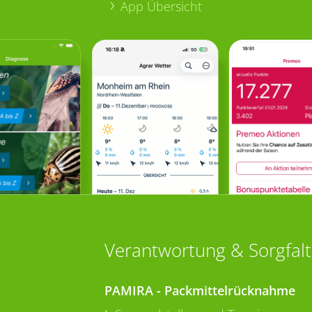
App Übersicht
Verantwortung & Sorgfalt
PAMIRA - Packmittelrücknahme