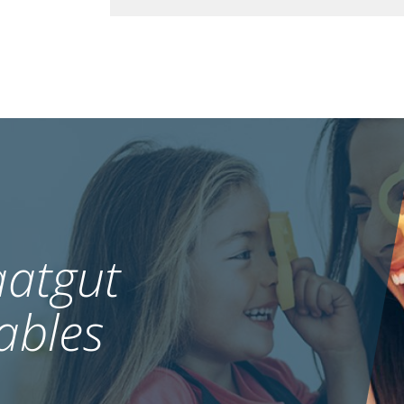
atgut
ables