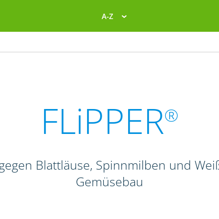
A-Z
FLiPPER
®
d gegen Blattläuse, Spinnmilben und Wei
Gemüsebau