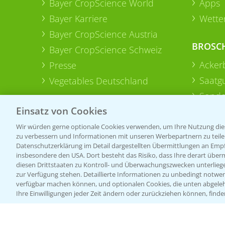
Bayer CropScience World
Apps
Bayer Karriere
Wetter
Bayer CropScience Austria
BROSC
Bayer CropScience Schweiz
Acker
Presse
Saatg
Vegetables Deutschland
Sonde
Einsatz von Cookies
Wir würden gerne optionale Cookies verwenden, um Ihre Nutzung dies
zu verbessern und Informationen mit unseren Werbepartnern zu teilen.
Datenschutzerklärung im Detail dargestellten Übermittlungen an Empfä
insbesondere den USA. Dort besteht das Risiko, dass Ihre derart über
diesen Drittstaaten zu Kontroll- und Überwachungszwecken unterlie
zur Verfügung stehen. Detaillierte Informationen zu unbedingt notwen
verfügbar machen können, und optionalen Cookies, die unten abgeleh
Ihre Einwilligungen jeder Zeit ändern oder zurückziehen können, finde