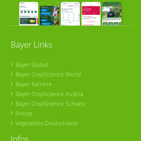
Bayer Links
Bayer Global
Bayer CropScience World
Bayer Karriere
Bayer CropScience Austria
Bayer CropScience Schweiz
Presse
Vegetables Deutschland
Infos