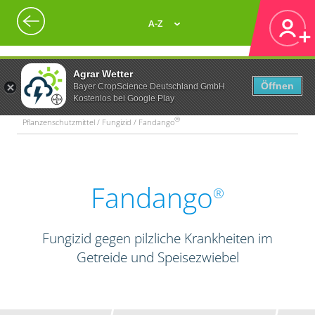
A-Z
Agrar Wetter
Öffnen
Bayer CropScience Deutschland GmbH
Kostenlos bei Google Play
®
Pflanzenschutzmittel / Fungizid / Fandango
Fandango
®
Fungizid gegen pilzliche Krankheiten im
Getreide und Speisezwiebel