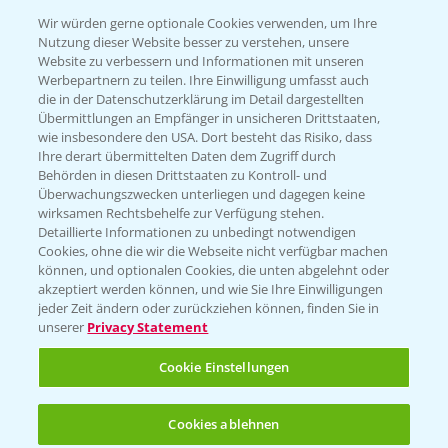
T.
+49 (0)174 346 564 1
Wir würden gerne optionale Cookies verwenden, um Ihre
Nutzung dieser Website besser zu verstehen, unsere
Website zu verbessern und Informationen mit unseren
KONTAKT
Werbepartnern zu teilen. Ihre Einwilligung umfasst auch
die in der Datenschutzerklärung im Detail dargestellten
Übermittlungen an Empfänger in unsicheren Drittstaaten,
Hilfe in Notfällen
wie insbesondere den USA. Dort besteht das Risiko, dass
Ihre derart übermittelten Daten dem Zugriff durch
T.
+49 (0)214/30-20220
Behörden in diesen Drittstaaten zu Kontroll- und
Überwachungszwecken unterliegen und dagegen keine
wirksamen Rechtsbehelfe zur Verfügung stehen.
Detaillierte Informationen zu unbedingt notwendigen
Cookies, ohne die wir die Webseite nicht verfügbar machen
können, und optionalen Cookies, die unten abgelehnt oder
akzeptiert werden können, und wie Sie Ihre Einwilligungen
jeder Zeit ändern oder zurückziehen können, finden Sie in
Folgen Sie uns
unserer
Privacy Statement
Cookie Einstellungen
Cookies ablehnen