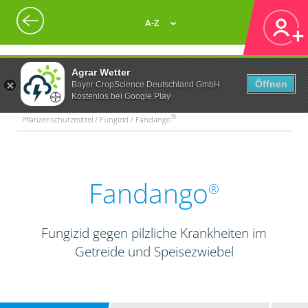
A-Z
Agrar Wetter
Öffnen
Bayer CropScience Deutschland GmbH
Kostenlos bei Google Play
®
Pflanzenschutzmittel / Fungizid / Fandango
Fandango
®
Fungizid gegen pilzliche Krankheiten im
Getreide und Speisezwiebel