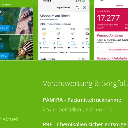
Verantwortung & Sorgfalt
PAMIRA - Packmittelrücknahme
Sammelstellen und Termine
 Aktuell
PRE - Chemikalien sicher entsorge