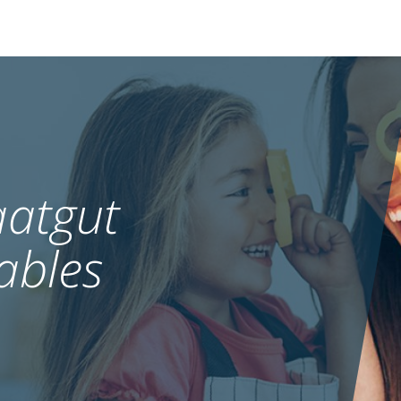
atgut
ables