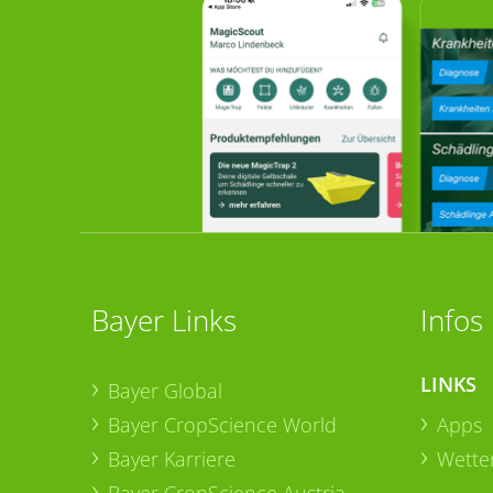
Bayer Links
Infos
LINKS
Bayer Global
Bayer CropScience World
Apps
Bayer Karriere
Wetter
Bayer CropScience Austria