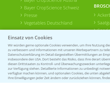
BROSC
Bayer CropScience Schweiz
Acker
Presse
Saatg
Vegetables Deutschland
Sonde
Einsatz von Cookies
Wir würden gerne optionale Cookies verwenden, um Ihre Nutzung dies
zu verbessern und Informationen mit unseren Werbepartnern zu teilen.
Datenschutzerklärung im Detail dargestellten Übermittlungen an Empfä
insbesondere den USA. Dort besteht das Risiko, dass Ihre derart über
diesen Drittstaaten zu Kontroll- und Überwachungszwecken unterlie
zur Verfügung stehen. Detaillierte Informationen zu unbedingt notwen
verfügbar machen können, und optionalen Cookies, die unten abgeleh
Ihre Einwilligungen jeder Zeit ändern oder zurückziehen können, finde