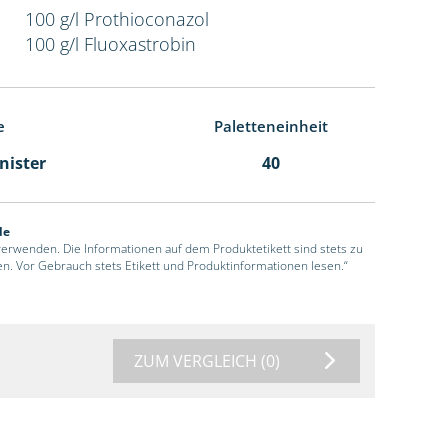
100 g/l Prothioconazol
100 g/l Fluoxastrobin
e
Paletteneinheit
anister
40
de
 verwenden. Die Informationen auf dem Produktetikett sind stets zu
en. Vor Gebrauch stets Etikett und Produktinformationen lesen.“
ZUM VERGLEICH
(0)