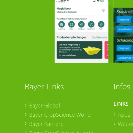
Bayer Links
Infos
LINKS
Bayer Global
Bayer CropScience World
Apps
Bayer Karriere
Wetter
Bayer CropScience Austria