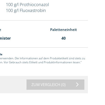
100 g/l Prothioconazol
100 g/l Fluoxastrobin
e
Paletteneinheit
anister
40
de
 verwenden. Die Informationen auf dem Produktetikett sind stets zu
en. Vor Gebrauch stets Etikett und Produktinformationen lesen.“
ZUM VERGLEICH
(0)