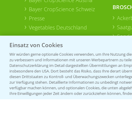
BROSC
Bayer CropScience Schweiz
Acker
Presse
Saatg
Vegetables Deutschland
Sonde
Einsatz von Cookies
Wir würden gerne optionale Cookies verwenden, um Ihre Nutzung dies
zu verbessern und Informationen mit unseren Werbepartnern zu teilen.
Datenschutzerklärung im Detail dargestellten Übermittlungen an Empfä
insbesondere den USA. Dort besteht das Risiko, dass Ihre derart über
diesen Drittstaaten zu Kontroll- und Überwachungszwecken unterlie
zur Verfügung stehen. Detaillierte Informationen zu unbedingt notwen
verfügbar machen können, und optionalen Cookies, die unten abgeleh
Ihre Einwilligungen jeder Zeit ändern oder zurückziehen können, finde