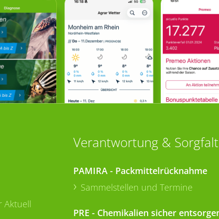
Verantwortung & Sorgfalt
PAMIRA - Packmittelrücknahme
Sammelstellen und Termine
 Aktuell
PRE - Chemikalien sicher entsorge