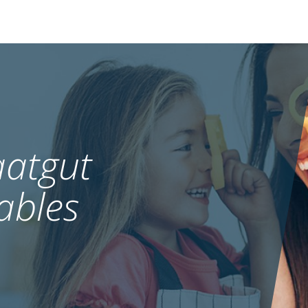
atgut
ables