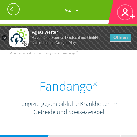
A-Z
Agrar Wetter
Öffnen
Bayer CropScience Deutschland GmbH
Kostenlos bei Google Play
®
Pflanzenschutzmittel / Fungizid / Fandango
Fandango
®
Fungizid gegen pilzliche Krankheiten im
Getreide und Speisezwiebel