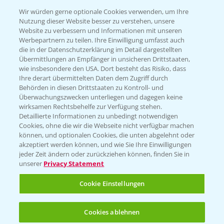
T.
+49 (0)174 346 564 1
Wir würden gerne optionale Cookies verwenden, um Ihre
Nutzung dieser Website besser zu verstehen, unsere
Website zu verbessern und Informationen mit unseren
KONTAKT
Werbepartnern zu teilen. Ihre Einwilligung umfasst auch
die in der Datenschutzerklärung im Detail dargestellten
Übermittlungen an Empfänger in unsicheren Drittstaaten,
Hilfe in Notfällen
wie insbesondere den USA. Dort besteht das Risiko, dass
Ihre derart übermittelten Daten dem Zugriff durch
T.
+49 (0)214/30-20220
Behörden in diesen Drittstaaten zu Kontroll- und
Überwachungszwecken unterliegen und dagegen keine
wirksamen Rechtsbehelfe zur Verfügung stehen.
Detaillierte Informationen zu unbedingt notwendigen
Cookies, ohne die wir die Webseite nicht verfügbar machen
können, und optionalen Cookies, die unten abgelehnt oder
akzeptiert werden können, und wie Sie Ihre Einwilligungen
jeder Zeit ändern oder zurückziehen können, finden Sie in
Folgen Sie uns
unserer
Privacy Statement
Cookie Einstellungen
Cookies ablehnen