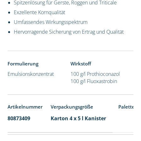
Spitzenlösung für Gerste, Roggen und Triticale
Exzellente Kornqualität
Umfassendes Wirkungsspektrum
Hervorragende Sicherung von Ertrag und Qualität
Formulierung
Wirkstoff
Emulsionskonzentrat
100 g/l Prothioconazol
100 g/l Fluoxastrobin
Artikelnummer
Verpackungsgröße
Palettene
80873409
Karton 4 x 5 l Kanister
40