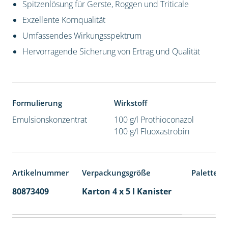
Spitzenlösung für Gerste, Roggen und Triticale
Exzellente Kornqualität
Umfassendes Wirkungsspektrum
Hervorragende Sicherung von Ertrag und Qualität
Formulierung
Wirkstoff
Emulsionskonzentrat
100 g/l Prothioconazol
100 g/l Fluoxastrobin
Artikelnummer
Verpackungsgröße
Palettene
80873409
Karton 4 x 5 l Kanister
40