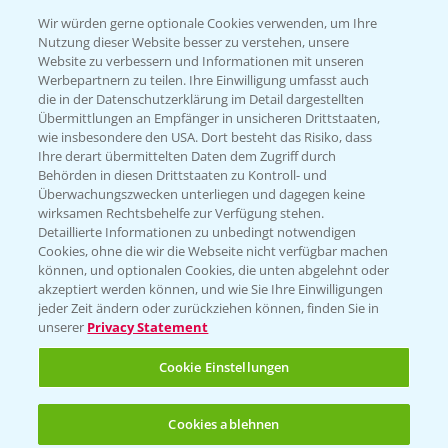
T.
+49 (0)174 346 564 1
Wir würden gerne optionale Cookies verwenden, um Ihre
Nutzung dieser Website besser zu verstehen, unsere
Website zu verbessern und Informationen mit unseren
KONTAKT
Werbepartnern zu teilen. Ihre Einwilligung umfasst auch
die in der Datenschutzerklärung im Detail dargestellten
Übermittlungen an Empfänger in unsicheren Drittstaaten,
Hilfe in Notfällen
wie insbesondere den USA. Dort besteht das Risiko, dass
Ihre derart übermittelten Daten dem Zugriff durch
T.
+49 (0)214/30-20220
Behörden in diesen Drittstaaten zu Kontroll- und
Überwachungszwecken unterliegen und dagegen keine
wirksamen Rechtsbehelfe zur Verfügung stehen.
Detaillierte Informationen zu unbedingt notwendigen
Cookies, ohne die wir die Webseite nicht verfügbar machen
können, und optionalen Cookies, die unten abgelehnt oder
akzeptiert werden können, und wie Sie Ihre Einwilligungen
jeder Zeit ändern oder zurückziehen können, finden Sie in
Folgen Sie uns
unserer
Privacy Statement
Cookie Einstellungen
Cookies ablehnen