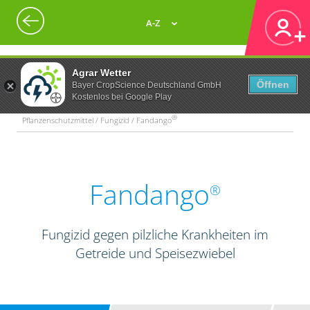
A-Z
Agrar Wetter
Öffnen
Bayer CropScience Deutschland GmbH
Kostenlos bei Google Play
®
Pflanzenschutzmittel / Fungizid / Fandango
Fandango
®
Fungizid gegen pilzliche Krankheiten im
Getreide und Speisezwiebel