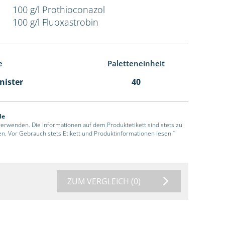
100 g/l Prothioconazol
100 g/l Fluoxastrobin
e
Paletteneinheit
anister
40
de
 verwenden. Die Informationen auf dem Produktetikett sind stets zu
en. Vor Gebrauch stets Etikett und Produktinformationen lesen.“
ZUM VERGLEICH
(0)