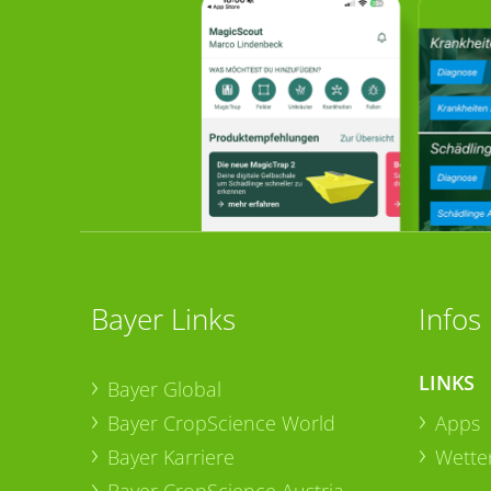
Bayer Links
Infos
LINKS
Bayer Global
Bayer CropScience World
Apps
Bayer Karriere
Wetter
Bayer CropScience Austria