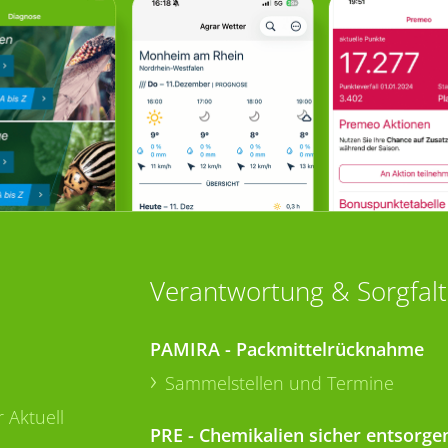
Verantwortung & Sorgfalt
PAMIRA - Packmittelrücknahme
Sammelstellen und Termine
 Aktuell
PRE - Chemikalien sicher entsorge