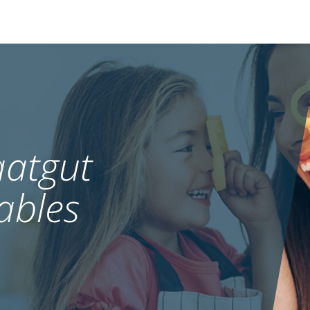
atgut
ables