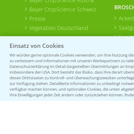
BROSC
Bayer CropScience Schweiz
Acker
Presse
Saatg
Vegetables Deutschland
Sonde
Einsatz von Cookies
Wir würden gerne optionale Cookies verwenden, um Ihre Nutzung dies
zu verbessern und Informationen mit unseren Werbepartnern zu teilen.
Datenschutzerklärung im Detail dargestellten Übermittlungen an Empfä
insbesondere den USA. Dort besteht das Risiko, dass Ihre derart über
diesen Drittstaaten zu Kontroll- und Überwachungszwecken unterlie
zur Verfügung stehen. Detaillierte Informationen zu unbedingt notwen
verfügbar machen können, und optionalen Cookies, die unten abgeleh
Ihre Einwilligungen jeder Zeit ändern oder zurückziehen können, finde