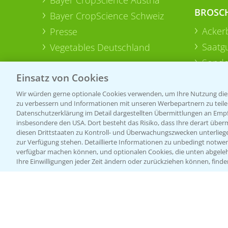
BROSC
Bayer CropScience Schweiz
Acker
Presse
Saatg
Vegetables Deutschland
Sonde
Einsatz von Cookies
Wir würden gerne optionale Cookies verwenden, um Ihre Nutzung dies
zu verbessern und Informationen mit unseren Werbepartnern zu teilen.
Datenschutzerklärung im Detail dargestellten Übermittlungen an Empfä
insbesondere den USA. Dort besteht das Risiko, dass Ihre derart über
diesen Drittstaaten zu Kontroll- und Überwachungszwecken unterlie
zur Verfügung stehen. Detaillierte Informationen zu unbedingt notwen
verfügbar machen können, und optionalen Cookies, die unten abgeleh
Ihre Einwilligungen jeder Zeit ändern oder zurückziehen können, finde