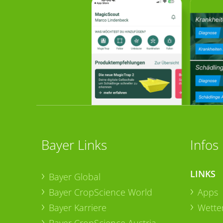
Bayer Links
Infos
LINKS
Bayer Global
Bayer CropScience World
Apps
Bayer Karriere
Wetter
Bayer CropScience Austria