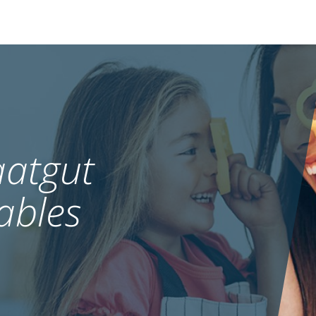
atgut
ables