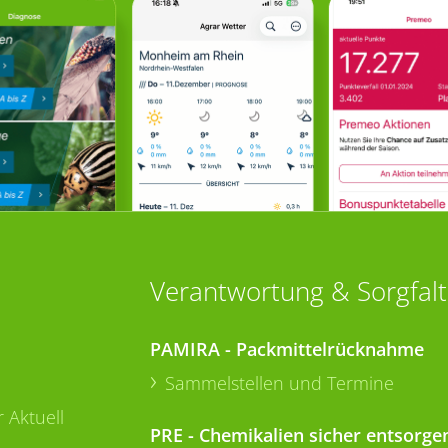
Verantwortung & Sorgfalt
PAMIRA - Packmittelrücknahme
Sammelstellen und Termine
 Aktuell
PRE - Chemikalien sicher entsorge