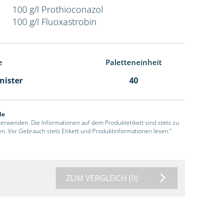
100 g/l Prothioconazol
100 g/l Fluoxastrobin
e
Paletteneinheit
anister
40
de
 verwenden. Die Informationen auf dem Produktetikett sind stets zu
en. Vor Gebrauch stets Etikett und Produktinformationen lesen.“
ZUM VERGLEICH
(0)