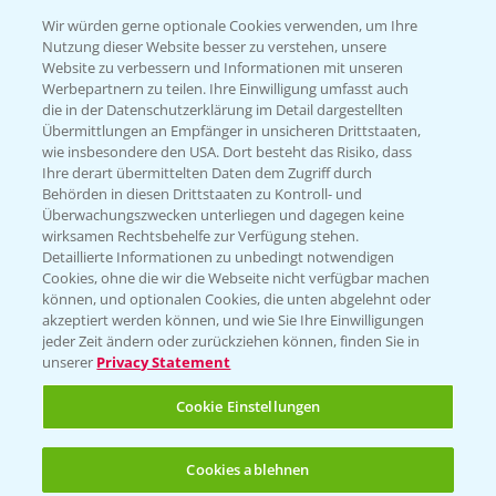
T.
+49 (0)174 346 564 1
Wir würden gerne optionale Cookies verwenden, um Ihre
Nutzung dieser Website besser zu verstehen, unsere
Website zu verbessern und Informationen mit unseren
KONTAKT
Werbepartnern zu teilen. Ihre Einwilligung umfasst auch
die in der Datenschutzerklärung im Detail dargestellten
Übermittlungen an Empfänger in unsicheren Drittstaaten,
Hilfe in Notfällen
wie insbesondere den USA. Dort besteht das Risiko, dass
Ihre derart übermittelten Daten dem Zugriff durch
T.
+49 (0)214/30-20220
Behörden in diesen Drittstaaten zu Kontroll- und
Überwachungszwecken unterliegen und dagegen keine
wirksamen Rechtsbehelfe zur Verfügung stehen.
Detaillierte Informationen zu unbedingt notwendigen
Cookies, ohne die wir die Webseite nicht verfügbar machen
können, und optionalen Cookies, die unten abgelehnt oder
akzeptiert werden können, und wie Sie Ihre Einwilligungen
jeder Zeit ändern oder zurückziehen können, finden Sie in
Folgen Sie uns
unserer
Privacy Statement
Cookie Einstellungen
Cookies ablehnen