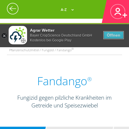
A-Z
Agrar Wetter
Öffnen
Bayer CropScience Deutschland GmbH
Kostenlos bei Google Play
®
Pflanzenschutzmittel / Fungizid / Fandango
Fandango
®
Fungizid gegen pilzliche Krankheiten im
Getreide und Speisezwiebel