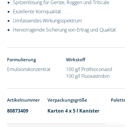
Spitzenlösung für Gerste, Roggen und Triticale
Exzellente Kornqualität
Umfassendes Wirkungsspektrum
Hervorragende Sicherung von Ertrag und Qualität
Formulierung
Wirkstoff
Emulsionskonzentrat
100 g/l Prothioconazol
100 g/l Fluoxastrobin
Artikelnummer
Verpackungsgröße
Palettene
80873409
Karton 4 x 5 l Kanister
40