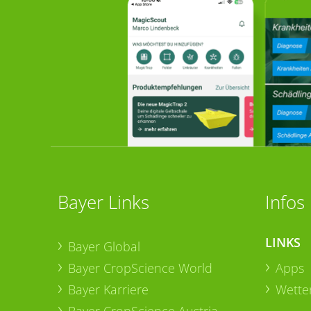
Bayer Links
Infos
LINKS
Bayer Global
Bayer CropScience World
Apps
Bayer Karriere
Wetter
Bayer CropScience Austria