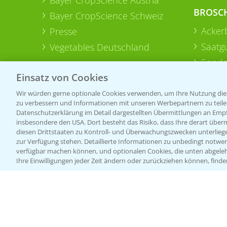
BROSC
Bayer CropScience Schweiz
Acker
Presse
Saatg
Vegetables Deutschland
Sonde
Einsatz von Cookies
Wir würden gerne optionale Cookies verwenden, um Ihre Nutzung dies
zu verbessern und Informationen mit unseren Werbepartnern zu teilen.
Datenschutzerklärung im Detail dargestellten Übermittlungen an Empfä
insbesondere den USA. Dort besteht das Risiko, dass Ihre derart über
diesen Drittstaaten zu Kontroll- und Überwachungszwecken unterlie
zur Verfügung stehen. Detaillierte Informationen zu unbedingt notwen
verfügbar machen können, und optionalen Cookies, die unten abgeleh
Ihre Einwilligungen jeder Zeit ändern oder zurückziehen können, finde