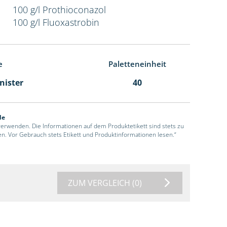
100 g/l Prothioconazol
100 g/l Fluoxastrobin
e
Paletteneinheit
anister
40
de
 verwenden. Die Informationen auf dem Produktetikett sind stets zu
en. Vor Gebrauch stets Etikett und Produktinformationen lesen.“
ZUM VERGLEICH
(0)