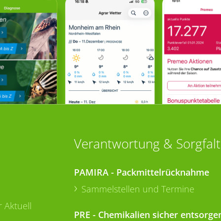
Verantwortung & Sorgfalt
PAMIRA - Packmittelrücknahme
Sammelstellen und Termine
 Aktuell
PRE - Chemikalien sicher entsorge