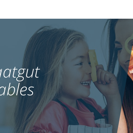
atgut
ables