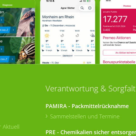
Verantwortung & Sorgfalt
PAMIRA - Packmittelrücknahme
Sammelstellen und Termine
 Aktuell
PRE - Chemikalien sicher entsorge