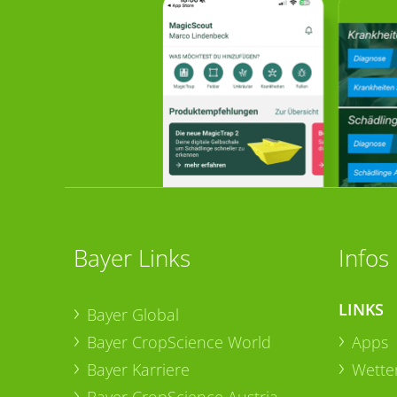
Bayer Links
Infos
LINKS
Bayer Global
Bayer CropScience World
Apps
Bayer Karriere
Wetter
Bayer CropScience Austria