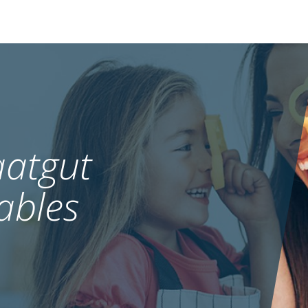
atgut
ables