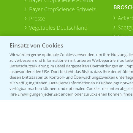
BROSC
Bayer CropScience Schweiz
Acker
Presse
Saatg
Vegetables Deutschland
Sonde
Einsatz von Cookies
Wir würden gerne optionale Cookies verwenden, um Ihre Nutzung dies
zu verbessern und Informationen mit unseren Werbepartnern zu teilen.
Datenschutzerklärung im Detail dargestellten Übermittlungen an Empfä
insbesondere den USA. Dort besteht das Risiko, dass Ihre derart über
diesen Drittstaaten zu Kontroll- und Überwachungszwecken unterlie
zur Verfügung stehen. Detaillierte Informationen zu unbedingt notwen
verfügbar machen können, und optionalen Cookies, die unten abgeleh
Ihre Einwilligungen jeder Zeit ändern oder zurückziehen können, finde