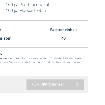
100 g/l Prothioconazol
100 g/l Fluoxastrobin
e
Paletteneinheit
anister
40
de
 verwenden. Die Informationen auf dem Produktetikett sind stets zu
en. Vor Gebrauch stets Etikett und Produktinformationen lesen.“
ZUM VERGLEICH
(0)