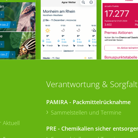
Verantwortung & Sorgfalt
PAMIRA - Packmittelrücknahme
Sammelstellen und Termine
 Aktuell
PRE - Chemikalien sicher entsorge