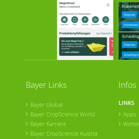
Bayer Links
Infos
LINKS
Bayer Global
Bayer CropScience World
Apps
Bayer Karriere
Wetter
Bayer CropScience Austria