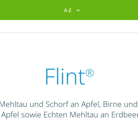
A-Z
Flint
®
Mehltau und Schorf an Apfel, Birne und 
 Apfel sowie Echten Mehltau an Erdbee