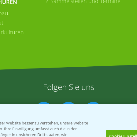
Sammelstellen und Termine
HÜREN
bau
ut
rkulturen
Folgen Sie uns
er Website besser zu verstehen, unsere Website
 Ihre Einwilligung umfasst auch die in der
nger in unsicheren Drittstaaten, wie
Cookie Einste