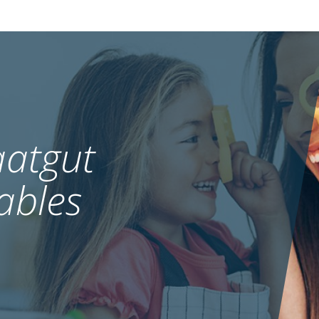
atgut
ables