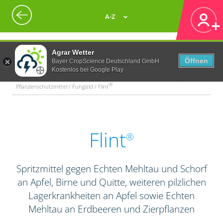
A-Z
Agrar Wetter
Öffnen
Bayer CropScience Deutschland GmbH
Kostenlos bei Google Play
®
Pflanzenschutzmittel / Fungizid / Flint
Flint
®
Spritzmittel gegen Echten Mehltau und Schorf
an Apfel, Birne und Quitte, weiteren pilzlichen
Lagerkrankheiten an Apfel sowie Echten
Mehltau an Erdbeeren und Zierpflanzen