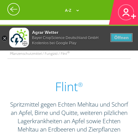
A-Z
Agrar Wetter
Öffnen
Bayer CropScience Deutschland GmbH
Kostenlos bei Google Play
®
Pflanzenschutzmittel / Fungizid / Flint
Flint
®
Spritzmittel gegen Echten Mehltau und Schorf
an Apfel, Birne und Quitte, weiteren pilzlichen
Lagerkrankheiten an Apfel sowie Echten
Mehltau an Erdbeeren und Zierpflanzen