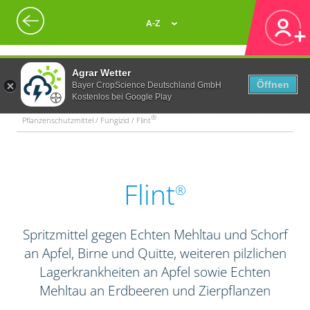
A-Z
Agrar Wetter
Öffnen
Bayer CropScience Deutschland GmbH
Kostenlos bei Google Play
®
Pflanzenschutzmittel / Fungizid / Flint
Flint
®
Spritzmittel gegen Echten Mehltau und Schorf
an Apfel, Birne und Quitte, weiteren pilzlichen
Lagerkrankheiten an Apfel sowie Echten
Mehltau an Erdbeeren und Zierpflanzen