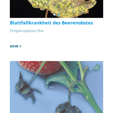
Blattfallkrankheit des Beerenobstes
Drepanopeziza ribis
MEHR