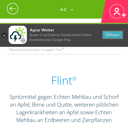
A-Z
Agrar Wetter
Öffnen
Bayer CropScience Deutschland GmbH
Kostenlos bei Google Play
®
Pflanzenschutzmittel / Fungizid / Flint
Flint
®
Spritzmittel gegen Echten Mehltau und Schorf
an Apfel, Birne und Quitte, weiteren pilzlichen
Lagerkrankheiten an Apfel sowie Echten
Mehltau an Erdbeeren und Zierpflanzen