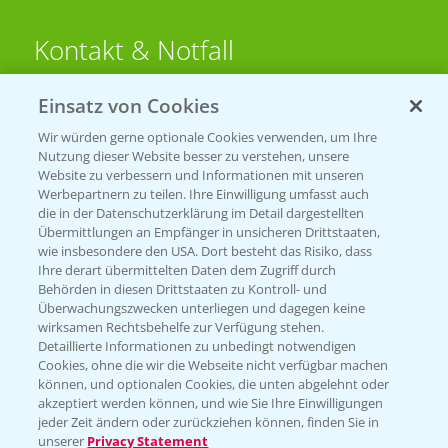
Kontakt & Notfall
Einsatz von Cookies
Beratung auf WhatsApp
T.
+49 (0)174 346 564 1
Wir würden gerne optionale Cookies verwenden, um Ihre
Nutzung dieser Website besser zu verstehen, unsere
Website zu verbessern und Informationen mit unseren
KONTAKT
Werbepartnern zu teilen. Ihre Einwilligung umfasst auch
die in der Datenschutzerklärung im Detail dargestellten
Übermittlungen an Empfänger in unsicheren Drittstaaten,
Hilfe in Notfällen
wie insbesondere den USA. Dort besteht das Risiko, dass
Ihre derart übermittelten Daten dem Zugriff durch
T.
+49 (0)214/30-20220
Behörden in diesen Drittstaaten zu Kontroll- und
Überwachungszwecken unterliegen und dagegen keine
wirksamen Rechtsbehelfe zur Verfügung stehen.
Detaillierte Informationen zu unbedingt notwendigen
Cookies, ohne die wir die Webseite nicht verfügbar machen
können, und optionalen Cookies, die unten abgelehnt oder
akzeptiert werden können, und wie Sie Ihre Einwilligungen
jeder Zeit ändern oder zurückziehen können, finden Sie in
Folgen Sie uns
unserer
Privacy Statement