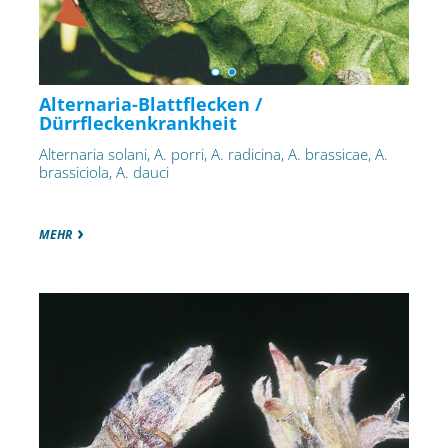
Alternaria-Blattflecken /
Dürrfleckenkrankheit
Alternaria solani, A. porri, A. radicina, A. brassicae, A.
brassiciola, A. dauci
MEHR