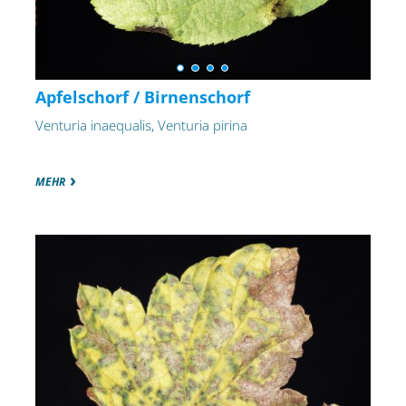
Apfelschorf / Birnenschorf
Venturia inaequalis, Venturia pirina
MEHR