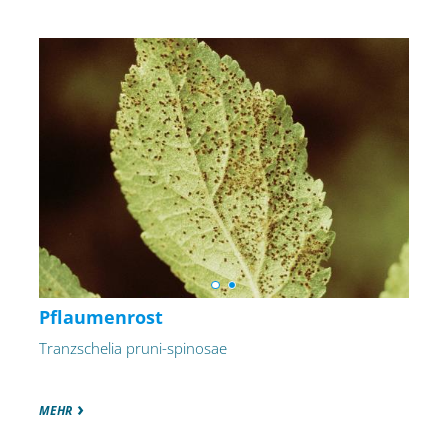
Pflaumenrost
Tranzschelia pruni-spinosae
MEHR