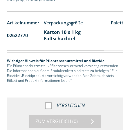
Artikelnummer
Verpackungsgröße
Paletten
Karton 10 x 1 kg
02622770
70
Faltschachtel
Wichtiger Hinweis für Pflanzenschutzmittel und Biozide
Für Pflanzenschutzmittel: „Pflanzenschutzmittel vorsichtig verwenden.
Die Informationen auf dem Produktetikett sind stets zu befolgen.“ Für
Biozide: „Biozidprodukte vorsichtig verwenden. Vor Gebrauch stets
Etikett und Produktinformationen lesen.“
VERGLEICHEN
ZUM VERGLEICH
(0)