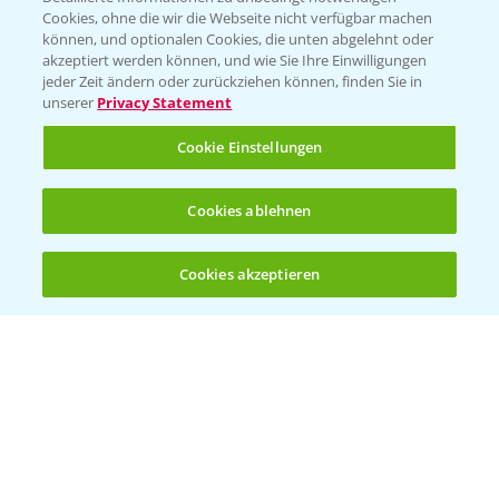
Cookies, ohne die wir die Webseite nicht verfügbar machen
KONTAKT
können, und optionalen Cookies, die unten abgelehnt oder
akzeptiert werden können, und wie Sie Ihre Einwilligungen
jeder Zeit ändern oder zurückziehen können, finden Sie in
Hilfe in Notfällen
unserer
Privacy Statement
T.
+49 (0)214/30-20220
Cookie Einstellungen
Cookies ablehnen
Cookies akzeptieren
Öffnen
Bis zu 4 Produkte vergleichen:
(noch 4)
Folgen Sie uns