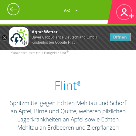
A-Z
Agrar Wetter
Öffnen
Bayer CropScience Deutschland GmbH
Kostenlos bei Google Play
®
Pflanzenschutzmittel / Fungizid / Flint
Flint
®
Spritzmittel gegen Echten Mehltau und Schorf
an Apfel, Birne und Quitte, weiteren pilzlichen
Lagerkrankheiten an Apfel sowie Echten
Mehltau an Erdbeeren und Zierpflanzen