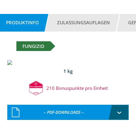
PRODUKTINFO
ZULASSUNGSAUFLAGEN
GE
FUNGIZID
1 kg
210 Bonuspunkte pro Einheit
– PDF-DOWNLOADS –