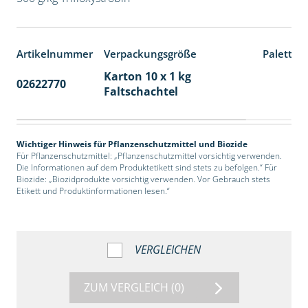
Artikelnummer
Verpackungsgröße
Paletten
Karton 10 x 1 kg
02622770
70
Faltschachtel
Wichtiger Hinweis für Pflanzenschutzmittel und Biozide
Für Pflanzenschutzmittel: „Pflanzenschutzmittel vorsichtig verwenden.
Die Informationen auf dem Produktetikett sind stets zu befolgen.“ Für
Biozide: „Biozidprodukte vorsichtig verwenden. Vor Gebrauch stets
Etikett und Produktinformationen lesen.“
VERGLEICHEN
ZUM VERGLEICH
(0)