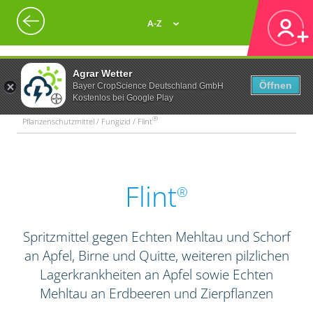
A-Z
Agrar Wetter
Öffnen
Bayer CropScience Deutschland GmbH
Kostenlos bei Google Play
®
Pflanzenschutzmittel / Fungizid / Flint
Flint
®
Spritzmittel gegen Echten Mehltau und Schorf
an Apfel, Birne und Quitte, weiteren pilzlichen
Lagerkrankheiten an Apfel sowie Echten
Mehltau an Erdbeeren und Zierpflanzen