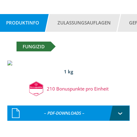
PRODUKTINFO
ZULASSUNGSAUFLAGEN
GE
FUNGIZID
1 kg
210 Bonuspunkte pro Einheit
– PDF-DOWNLOADS –