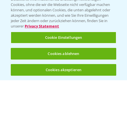
Cookies, ohne die wir die Webseite nicht verfügbar machen
KONTAKT
können, und optionalen Cookies, die unten abgelehnt oder
akzeptiert werden können, und wie Sie Ihre Einwilligungen
jeder Zeit ändern oder zurückziehen können, finden Sie in
Hilfe in Notfällen
unserer
Privacy Statement
T.
+49 (0)214/30-20220
Cookie Einstellungen
Cookies ablehnen
Cookies akzeptieren
Öffnen
Bis zu 4 Produkte vergleichen:
(noch 4)
Folgen Sie uns