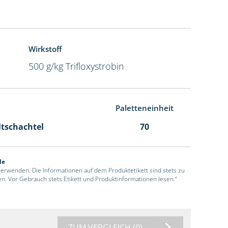
Wirkstoff
500 g/kg Trifloxystrobin
Paletteneinheit
ltschachtel
70
de
 verwenden. Die Informationen auf dem Produktetikett sind stets zu
en. Vor Gebrauch stets Etikett und Produktinformationen lesen.“
ZUM VERGLEICH
(0)