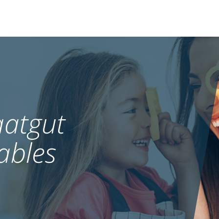
atgut
ables