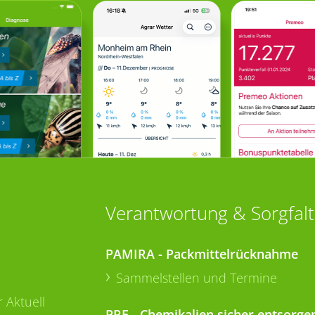
Verantwortung & Sorgfalt
PAMIRA - Packmittelrücknahme
Sammelstellen und Termine
 Aktuell
PRE - Chemikalien sicher entsorge