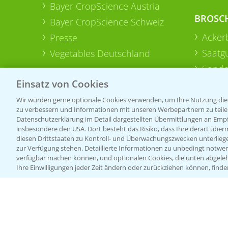
Bayer CropScience Austria
BROSC
Bayer CropScience Schweiz
Acker
Presse
Saatg
Vegetables Deutschland
Sonde
Einsatz von Cookies
Wir würden gerne optionale Cookies verwenden, um Ihre Nutzung dies
zu verbessern und Informationen mit unseren Werbepartnern zu teilen.
Datenschutzerklärung im Detail dargestellten Übermittlungen an Empfä
insbesondere den USA. Dort besteht das Risiko, dass Ihre derart über
diesen Drittstaaten zu Kontroll- und Überwachungszwecken unterlie
zur Verfügung stehen. Detaillierte Informationen zu unbedingt notwen
verfügbar machen können, und optionalen Cookies, die unten abgeleh
Ihre Einwilligungen jeder Zeit ändern oder zurückziehen können, finde