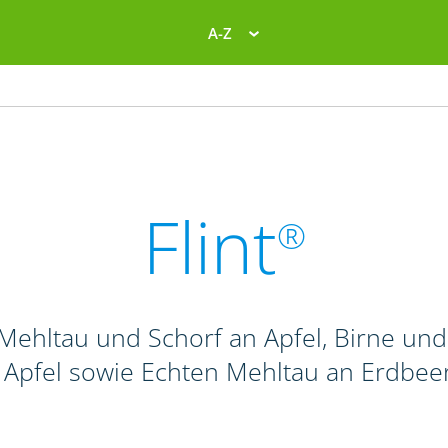
A-Z
Flint
®
Mehltau und Schorf an Apfel, Birne und 
 Apfel sowie Echten Mehltau an Erdbee