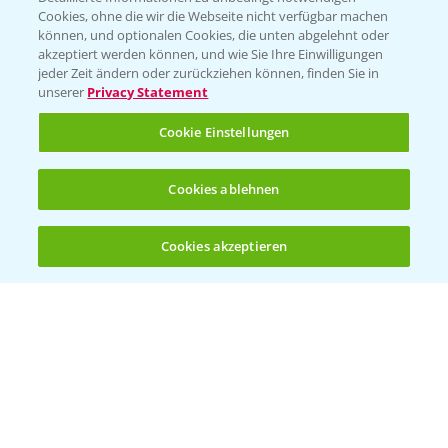
Cookies, ohne die wir die Webseite nicht verfügbar machen
KONTAKT
können, und optionalen Cookies, die unten abgelehnt oder
akzeptiert werden können, und wie Sie Ihre Einwilligungen
jeder Zeit ändern oder zurückziehen können, finden Sie in
Hilfe in Notfällen
unserer
Privacy Statement
T.
+49 (0)214/30-20220
Cookie Einstellungen
Cookies ablehnen
Cookies akzeptieren
Öffnen
Bis zu 4 Produkte vergleichen:
(noch 4)
Folgen Sie uns