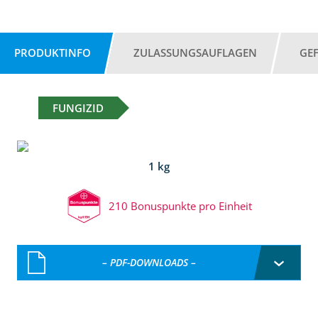
PRODUKTINFO
ZULASSUNGSAUFLAGEN
GE
FUNGIZID
1 kg
210 Bonuspunkte pro Einheit
– PDF-DOWNLOADS –