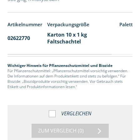
Artikelnummer
Verpackungsgröße
Paletten
Karton 10 x 1 kg
02622770
70
Faltschachtel
Wichtiger Hinweis für Pflanzenschutzmittel und Biozide
Für Pflanzenschutzmittel: „Pflanzenschutzmittel vorsichtig verwenden.
Die Informationen auf dem Produktetikett sind stets zu befolgen.“ Für
Biozide: „Biozidprodukte vorsichtig verwenden. Vor Gebrauch stets
Etikett und Produktinformationen lesen.“
VERGLEICHEN
ZUM VERGLEICH
(0)