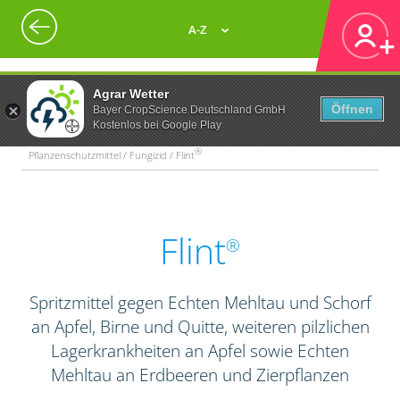
A-Z
Agrar Wetter
Öffnen
Bayer CropScience Deutschland GmbH
Kostenlos bei Google Play
®
Pflanzenschutzmittel / Fungizid / Flint
Flint
®
Spritzmittel gegen Echten Mehltau und Schorf
an Apfel, Birne und Quitte, weiteren pilzlichen
Lagerkrankheiten an Apfel sowie Echten
Mehltau an Erdbeeren und Zierpflanzen