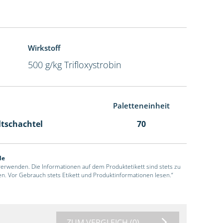
Wirkstoff
500 g/kg Trifloxystrobin
Paletteneinheit
ltschachtel
70
de
 verwenden. Die Informationen auf dem Produktetikett sind stets zu
en. Vor Gebrauch stets Etikett und Produktinformationen lesen.“
ZUM VERGLEICH
(0)