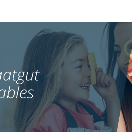
atgut
ables