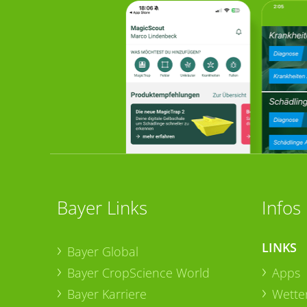
Bayer Links
Infos
LINKS
Bayer Global
Bayer CropScience World
Apps
Bayer Karriere
Wetter