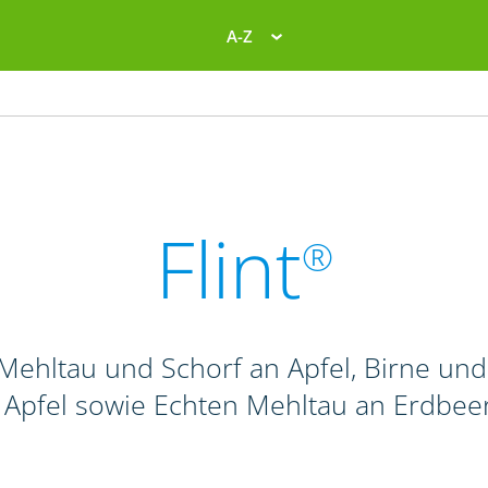
A-Z
Flint
®
Mehltau und Schorf an Apfel, Birne und 
 Apfel sowie Echten Mehltau an Erdbee