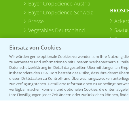
Bayer CropScience Austria
BROSC
Bayer CropScience Schweiz
Acker
Presse
Saatg
Vegetables Deutschland
Sonde
Einsatz von Cookies
Wir würden gerne optionale Cookies verwenden, um Ihre Nutzung dies
zu verbessern und Informationen mit unseren Werbepartnern zu teilen.
Datenschutzerklärung im Detail dargestellten Übermittlungen an Empfä
insbesondere den USA. Dort besteht das Risiko, dass Ihre derart über
diesen Drittstaaten zu Kontroll- und Überwachungszwecken unterlie
zur Verfügung stehen. Detaillierte Informationen zu unbedingt notwen
verfügbar machen können, und optionalen Cookies, die unten abgeleh
Ihre Einwilligungen jeder Zeit ändern oder zurückziehen können, finde