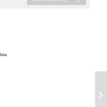
lüte
2:36