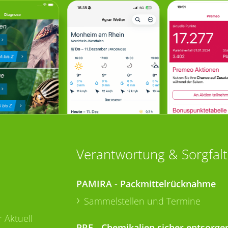
Verantwortung & Sorgfalt
PAMIRA - Packmittelrücknahme
Sammelstellen und Termine
 Aktuell
PRE - Chemikalien sicher entsorge