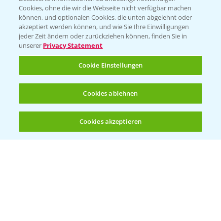
Cookies, ohne die wir die Webseite nicht verfügbar machen
KONTAKT
können, und optionalen Cookies, die unten abgelehnt oder
akzeptiert werden können, und wie Sie Ihre Einwilligungen
jeder Zeit ändern oder zurückziehen können, finden Sie in
Hilfe in Notfällen
unserer
Privacy Statement
T.
+49 (0)214/30-20220
Cookie Einstellungen
Cookies ablehnen
Cookies akzeptieren
Öffnen
Bis zu 4 Produkte vergleichen:
(noch 4)
Folgen Sie uns