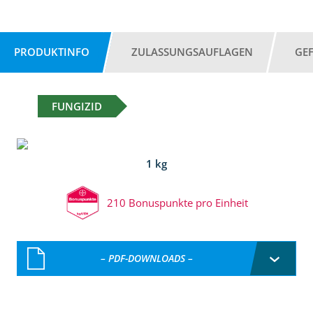
PRODUKTINFO
ZULASSUNGSAUFLAGEN
GE
FUNGIZID
1 kg
210 Bonuspunkte pro Einheit
– PDF-DOWNLOADS –