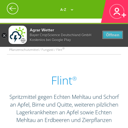
A-Z
Agrar Wetter
Öffnen
Bayer CropScience Deutschland GmbH
Kostenlos bei Google Play
®
Pflanzenschutzmittel / Fungizid / Flint
Flint
®
Spritzmittel gegen Echten Mehltau und Schorf
an Apfel, Birne und Quitte, weiteren pilzlichen
Lagerkrankheiten an Apfel sowie Echten
Mehltau an Erdbeeren und Zierpflanzen