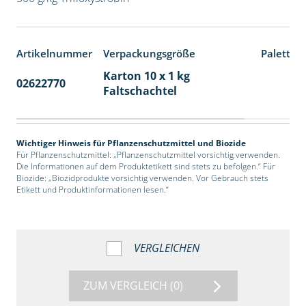
Artikelnummer
Verpackungsgröße
Paletten
Karton 10 x 1 kg
02622770
70
Faltschachtel
Wichtiger Hinweis für Pflanzenschutzmittel und Biozide
Für Pflanzenschutzmittel: „Pflanzenschutzmittel vorsichtig verwenden.
Die Informationen auf dem Produktetikett sind stets zu befolgen.“ Für
Biozide: „Biozidprodukte vorsichtig verwenden. Vor Gebrauch stets
Etikett und Produktinformationen lesen.“
VERGLEICHEN
ZUM VERGLEICH
(0)