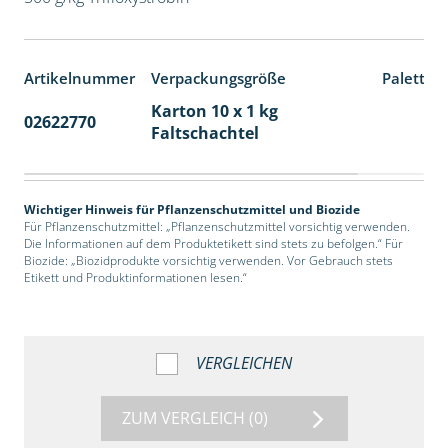
Artikelnummer
Verpackungsgröße
Paletten
Karton 10 x 1 kg
02622770
70
Faltschachtel
Wichtiger Hinweis für Pflanzenschutzmittel und Biozide
Für Pflanzenschutzmittel: „Pflanzenschutzmittel vorsichtig verwenden.
Die Informationen auf dem Produktetikett sind stets zu befolgen.“ Für
Biozide: „Biozidprodukte vorsichtig verwenden. Vor Gebrauch stets
Etikett und Produktinformationen lesen.“
VERGLEICHEN
ZUM VERGLEICH
(0)