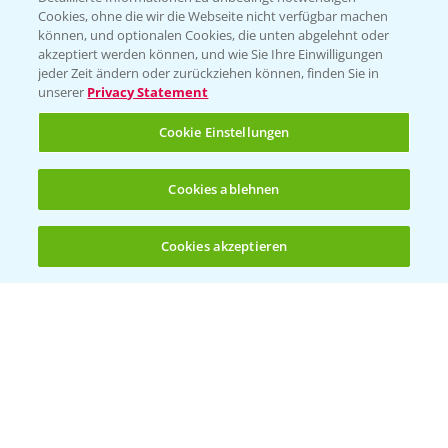
Cookies, ohne die wir die Webseite nicht verfügbar machen
KONTAKT
können, und optionalen Cookies, die unten abgelehnt oder
akzeptiert werden können, und wie Sie Ihre Einwilligungen
jeder Zeit ändern oder zurückziehen können, finden Sie in
Hilfe in Notfällen
unserer
Privacy Statement
T.
+49 (0)214/30-20220
Cookie Einstellungen
Cookies ablehnen
Cookies akzeptieren
Öffnen
Bis zu 4 Produkte vergleichen:
(noch 4)
Folgen Sie uns