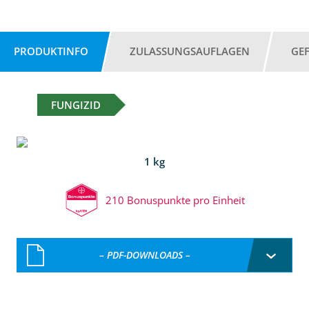
PRODUKTINFO
ZULASSUNGSAUFLAGEN
GE
FUNGIZID
1 kg
210 Bonuspunkte pro Einheit
– PDF-DOWNLOADS –