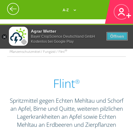
A-Z
Agrar Wetter
Öffnen
Bayer CropScience Deutschland GmbH
Kostenlos bei Google Play
®
Pflanzenschutzmittel / Fungizid / Flint
Flint
®
Spritzmittel gegen Echten Mehltau und Schorf
an Apfel, Birne und Quitte, weiteren pilzlichen
Lagerkrankheiten an Apfel sowie Echten
Mehltau an Erdbeeren und Zierpflanzen