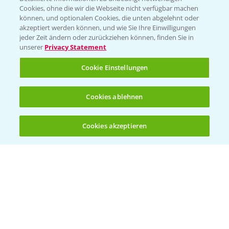
Cookies, ohne die wir die Webseite nicht verfügbar machen
KONTAKT
können, und optionalen Cookies, die unten abgelehnt oder
akzeptiert werden können, und wie Sie Ihre Einwilligungen
jeder Zeit ändern oder zurückziehen können, finden Sie in
Hilfe in Notfällen
unserer
Privacy Statement
T.
+49 (0)214/30-20220
Cookie Einstellungen
Cookies ablehnen
Cookies akzeptieren
Öffnen
Bis zu 4 Produkte vergleichen:
(noch 4)
Folgen Sie uns