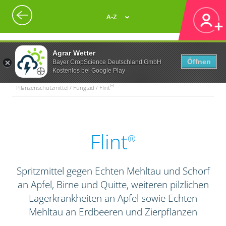
A-Z
Agrar Wetter
Öffnen
Bayer CropScience Deutschland GmbH
Kostenlos bei Google Play
®
Pflanzenschutzmittel / Fungizid / Flint
Flint
®
Spritzmittel gegen Echten Mehltau und Schorf
an Apfel, Birne und Quitte, weiteren pilzlichen
Lagerkrankheiten an Apfel sowie Echten
Mehltau an Erdbeeren und Zierpflanzen