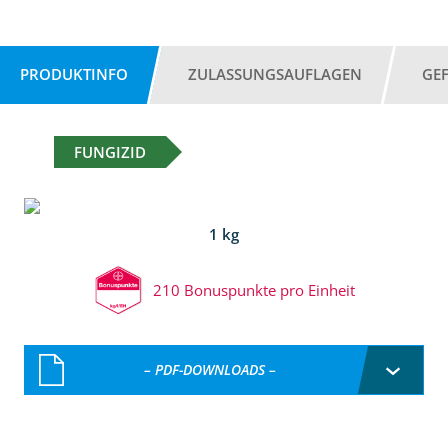
PRODUKTINFO
ZULASSUNGSAUFLAGEN
GE
FUNGIZID
1 kg
210 Bonuspunkte pro Einheit
– PDF-DOWNLOADS –