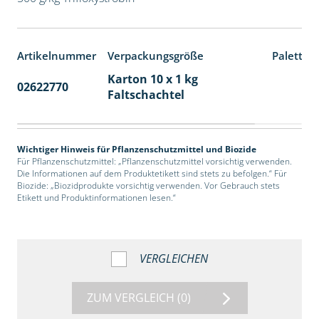
Artikelnummer
Verpackungsgröße
Paletten
Karton 10 x 1 kg
02622770
70
Faltschachtel
Wichtiger Hinweis für Pflanzenschutzmittel und Biozide
Für Pflanzenschutzmittel: „Pflanzenschutzmittel vorsichtig verwenden.
Die Informationen auf dem Produktetikett sind stets zu befolgen.“ Für
Biozide: „Biozidprodukte vorsichtig verwenden. Vor Gebrauch stets
Etikett und Produktinformationen lesen.“
VERGLEICHEN
ZUM VERGLEICH
(0)