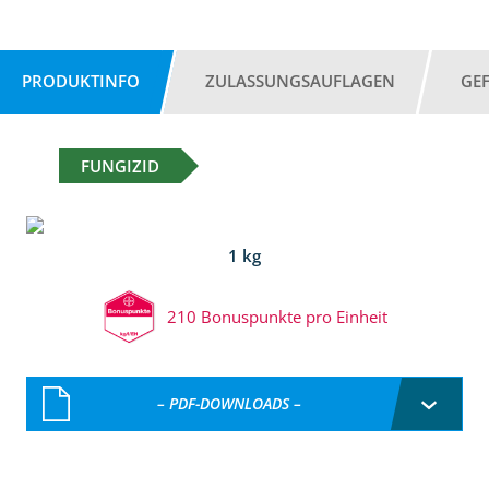
PRODUKTINFO
ZULASSUNGSAUFLAGEN
GE
FUNGIZID
1 kg
210 Bonuspunkte pro Einheit
– PDF-DOWNLOADS –