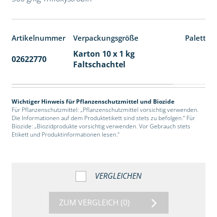
Artikelnummer
Verpackungsgröße
Paletten
Karton 10 x 1 kg
02622770
70
Faltschachtel
Wichtiger Hinweis für Pflanzenschutzmittel und Biozide
Für Pflanzenschutzmittel: „Pflanzenschutzmittel vorsichtig verwenden.
Die Informationen auf dem Produktetikett sind stets zu befolgen.“ Für
Biozide: „Biozidprodukte vorsichtig verwenden. Vor Gebrauch stets
Etikett und Produktinformationen lesen.“
VERGLEICHEN
ZUM VERGLEICH
(0)