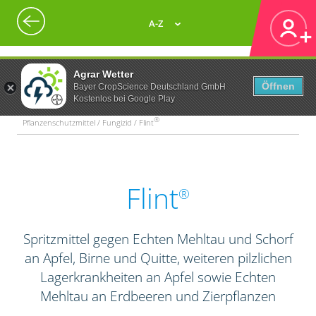
A-Z
Agrar Wetter
Öffnen
Bayer CropScience Deutschland GmbH
Kostenlos bei Google Play
®
Pflanzenschutzmittel / Fungizid / Flint
Flint
®
Spritzmittel gegen Echten Mehltau und Schorf
an Apfel, Birne und Quitte, weiteren pilzlichen
Lagerkrankheiten an Apfel sowie Echten
Mehltau an Erdbeeren und Zierpflanzen