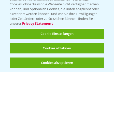
Cookies, ohne die wir die Webseite nicht verfügbar machen
KONTAKT
können, und optionalen Cookies, die unten abgelehnt oder
akzeptiert werden können, und wie Sie Ihre Einwilligungen
jeder Zeit ändern oder zurückziehen können, finden Sie in
Hilfe in Notfällen
unserer
Privacy Statement
T.
+49 (0)214/30-20220
Cookie Einstellungen
Cookies ablehnen
Cookies akzeptieren
Öffnen
Bis zu 4 Produkte vergleichen:
(noch 4)
Folgen Sie uns