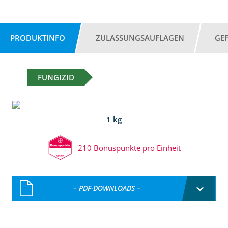
PRODUKTINFO
ZULASSUNGSAUFLAGEN
GE
FUNGIZID
1 kg
210 Bonuspunkte pro Einheit
– PDF-DOWNLOADS –