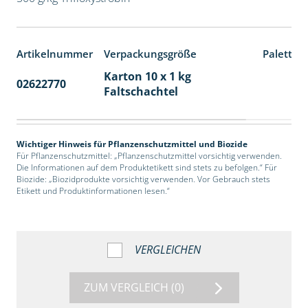
Artikelnummer
Verpackungsgröße
Paletten
Karton 10 x 1 kg
02622770
70
Faltschachtel
Wichtiger Hinweis für Pflanzenschutzmittel und Biozide
Für Pflanzenschutzmittel: „Pflanzenschutzmittel vorsichtig verwenden.
Die Informationen auf dem Produktetikett sind stets zu befolgen.“ Für
Biozide: „Biozidprodukte vorsichtig verwenden. Vor Gebrauch stets
Etikett und Produktinformationen lesen.“
VERGLEICHEN
ZUM VERGLEICH
(0)