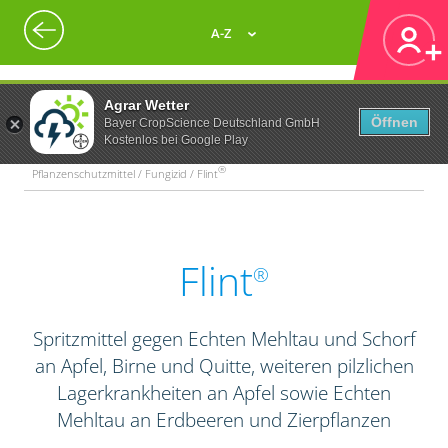
A-Z
Agrar Wetter
Öffnen
Bayer CropScience Deutschland GmbH
Kostenlos bei Google Play
®
Pflanzenschutzmittel / Fungizid / Flint
Flint
®
Spritzmittel gegen Echten Mehltau und Schorf
an Apfel, Birne und Quitte, weiteren pilzlichen
Lagerkrankheiten an Apfel sowie Echten
Mehltau an Erdbeeren und Zierpflanzen