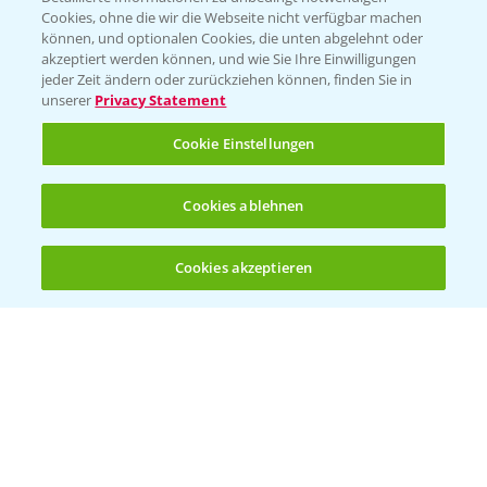
Cookies, ohne die wir die Webseite nicht verfügbar machen
KONTAKT
können, und optionalen Cookies, die unten abgelehnt oder
akzeptiert werden können, und wie Sie Ihre Einwilligungen
jeder Zeit ändern oder zurückziehen können, finden Sie in
Hilfe in Notfällen
unserer
Privacy Statement
T.
+49 (0)214/30-20220
Cookie Einstellungen
Cookies ablehnen
Cookies akzeptieren
Öffnen
Bis zu 4 Produkte vergleichen:
(noch 4)
Folgen Sie uns