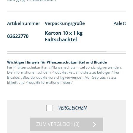
Artikelnummer
Verpackungsgröße
Paletten
Karton 10 x 1 kg
02622770
70
Faltschachtel
Wichtiger Hinweis für Pflanzenschutzmittel und Biozide
Für Pflanzenschutzmittel: „Pflanzenschutzmittel vorsichtig verwenden.
Die Informationen auf dem Produktetikett sind stets zu befolgen.“ Für
Biozide: „Biozidprodukte vorsichtig verwenden. Vor Gebrauch stets
Etikett und Produktinformationen lesen.“
VERGLEICHEN
ZUM VERGLEICH
(0)