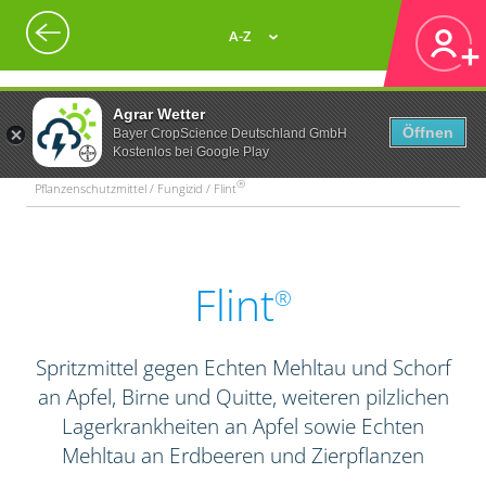
A-Z
Agrar Wetter
Öffnen
Bayer CropScience Deutschland GmbH
Kostenlos bei Google Play
®
Pflanzenschutzmittel / Fungizid / Flint
Flint
®
Spritzmittel gegen Echten Mehltau und Schorf
an Apfel, Birne und Quitte, weiteren pilzlichen
Lagerkrankheiten an Apfel sowie Echten
Mehltau an Erdbeeren und Zierpflanzen