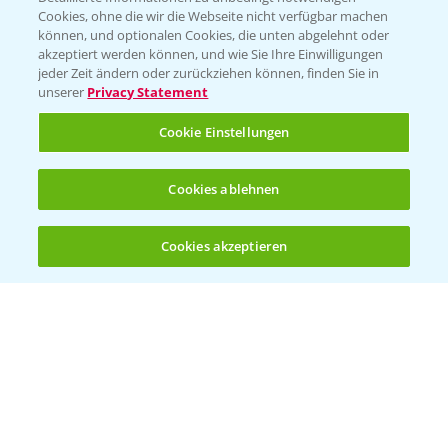
Cookies, ohne die wir die Webseite nicht verfügbar machen
KONTAKT
können, und optionalen Cookies, die unten abgelehnt oder
akzeptiert werden können, und wie Sie Ihre Einwilligungen
jeder Zeit ändern oder zurückziehen können, finden Sie in
Hilfe in Notfällen
unserer
Privacy Statement
T.
+49 (0)214/30-20220
Cookie Einstellungen
Cookies ablehnen
Cookies akzeptieren
Öffnen
Bis zu 4 Produkte vergleichen:
(noch 4)
Folgen Sie uns