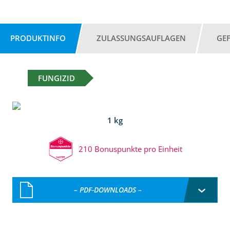
PRODUKTINFO
ZULASSUNGSAUFLAGEN
GE
FUNGIZID
1 kg
210 Bonuspunkte pro Einheit
– PDF-DOWNLOADS –