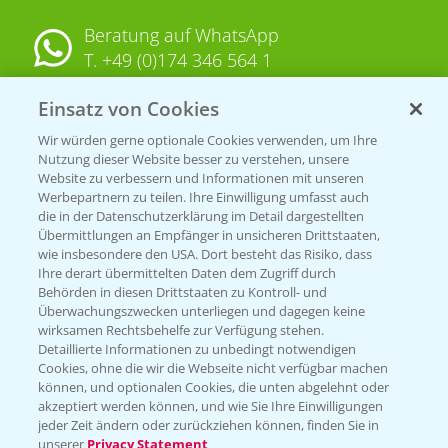
Beratung auf WhatsApp
T.
+49 (0)174 346 564 1
Einsatz von Cookies
KONTAKT
Wir würden gerne optionale Cookies verwenden, um Ihre
Nutzung dieser Website besser zu verstehen, unsere
Hilfe in Notfällen
Website zu verbessern und Informationen mit unseren
T.
+49 (0)214/30-20220
Werbepartnern zu teilen. Ihre Einwilligung umfasst auch
die in der Datenschutzerklärung im Detail dargestellten
Übermittlungen an Empfänger in unsicheren Drittstaaten,
wie insbesondere den USA. Dort besteht das Risiko, dass
Ihre derart übermittelten Daten dem Zugriff durch
Behörden in diesen Drittstaaten zu Kontroll- und
Überwachungszwecken unterliegen und dagegen keine
wirksamen Rechtsbehelfe zur Verfügung stehen.
Folgen Sie uns
Detaillierte Informationen zu unbedingt notwendigen
Cookies, ohne die wir die Webseite nicht verfügbar machen
können, und optionalen Cookies, die unten abgelehnt oder
akzeptiert werden können, und wie Sie Ihre Einwilligungen
jeder Zeit ändern oder zurückziehen können, finden Sie in
unserer
Privacy Statement