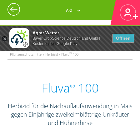
A-Z
Agrar Wetter
Öffnen
Bayer CropScience Deutschland GmbH
Kostenlos bei Google Play
®
Pflanzenschutzmittel / Herbizid / Fluva
100
Fluva
100
®
Herbizid für die Nachauflaufanwendung in Mais
gegen Einjährige zweikeimblättrige Unkräuter
und Hühnerhirse