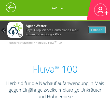
A-Z
Agrar Wetter
Öffnen
Bayer CropScience Deutschland GmbH
Kostenlos bei Google Play
®
Pflanzenschutzmittel / Herbizid / Fluva
100
Fluva
100
®
Herbizid für die Nachauflaufanwendung in Mais
gegen Einjährige zweikeimblättrige Unkräuter
und Hühnerhirse