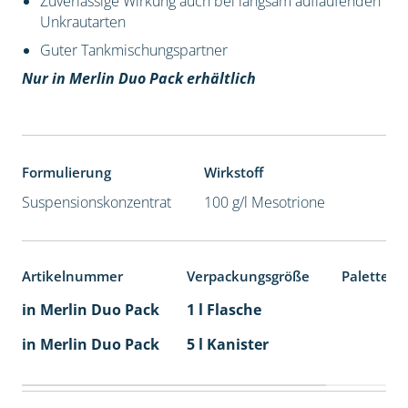
Zuverlässige Wirkung auch bei langsam auflaufenden
Unkrautarten
Guter Tankmischungspartner
Nur in Merlin Duo Pack erhältlich
Formulierung
Wirkstoff
Suspensionskonzentrat
100 g/l Mesotrione
Artikelnummer
Verpackungsgröße
Palettene
in Merlin Duo Pack
1 l Flasche
in Merlin Duo Pack
5 l Kanister