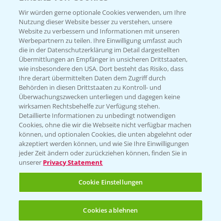
T.
+49 (0)174 346 564 1
Wir würden gerne optionale Cookies verwenden, um Ihre
Nutzung dieser Website besser zu verstehen, unsere
Website zu verbessern und Informationen mit unseren
KONTAKT
Werbepartnern zu teilen. Ihre Einwilligung umfasst auch
die in der Datenschutzerklärung im Detail dargestellten
Übermittlungen an Empfänger in unsicheren Drittstaaten,
Hilfe in Notfällen
wie insbesondere den USA. Dort besteht das Risiko, dass
Ihre derart übermittelten Daten dem Zugriff durch
T.
+49 (0)214/30-20220
Behörden in diesen Drittstaaten zu Kontroll- und
Überwachungszwecken unterliegen und dagegen keine
wirksamen Rechtsbehelfe zur Verfügung stehen.
Detaillierte Informationen zu unbedingt notwendigen
Cookies, ohne die wir die Webseite nicht verfügbar machen
können, und optionalen Cookies, die unten abgelehnt oder
akzeptiert werden können, und wie Sie Ihre Einwilligungen
jeder Zeit ändern oder zurückziehen können, finden Sie in
Folgen Sie uns
unserer
Privacy Statement
Cookie Einstellungen
Cookies ablehnen