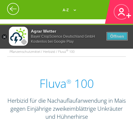
A-Z
Agrar Wetter
Öffnen
Bayer CropScience Deutschland GmbH
Kostenlos bei Google Play
®
Pflanzenschutzmittel / Herbizid / Fluva
100
Fluva
100
®
Herbizid für die Nachauflaufanwendung in Mais
gegen Einjährige zweikeimblättrige Unkräuter
und Hühnerhirse