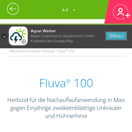
A-Z
Agrar Wetter
Öffnen
Bayer CropScience Deutschland GmbH
Kostenlos bei Google Play
®
Pflanzenschutzmittel / Herbizid / Fluva
100
Fluva
100
®
Herbizid für die Nachauflaufanwendung in Mais
gegen Einjährige zweikeimblättrige Unkräuter
und Hühnerhirse