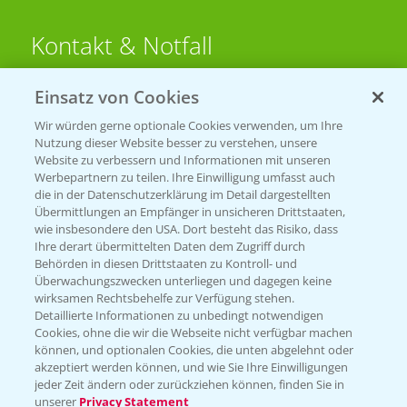
Kontakt & Notfall
Einsatz von Cookies
Beratung auf WhatsApp
T.
+49 (0)174 346 564 1
Wir würden gerne optionale Cookies verwenden, um Ihre
Nutzung dieser Website besser zu verstehen, unsere
Website zu verbessern und Informationen mit unseren
KONTAKT
Werbepartnern zu teilen. Ihre Einwilligung umfasst auch
die in der Datenschutzerklärung im Detail dargestellten
Übermittlungen an Empfänger in unsicheren Drittstaaten,
Hilfe in Notfällen
wie insbesondere den USA. Dort besteht das Risiko, dass
Ihre derart übermittelten Daten dem Zugriff durch
T.
+49 (0)214/30-20220
Behörden in diesen Drittstaaten zu Kontroll- und
Überwachungszwecken unterliegen und dagegen keine
wirksamen Rechtsbehelfe zur Verfügung stehen.
Detaillierte Informationen zu unbedingt notwendigen
Cookies, ohne die wir die Webseite nicht verfügbar machen
können, und optionalen Cookies, die unten abgelehnt oder
akzeptiert werden können, und wie Sie Ihre Einwilligungen
jeder Zeit ändern oder zurückziehen können, finden Sie in
Folgen Sie uns
unserer
Privacy Statement