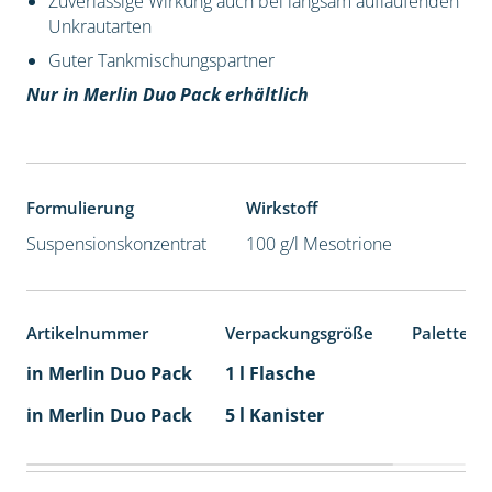
Zuverlässige Wirkung auch bei langsam auflaufenden
Unkrautarten
Guter Tankmischungspartner
Nur in Merlin Duo Pack erhältlich
Formulierung
Wirkstoff
Suspensionskonzentrat
100 g/l Mesotrione
Artikelnummer
Verpackungsgröße
Palettene
in Merlin Duo Pack
1 l Flasche
in Merlin Duo Pack
5 l Kanister