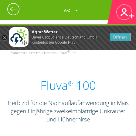
A-Z
Agrar Wetter
Öffnen
Bayer CropScience Deutschland GmbH
Kostenlos bei Google Play
®
Pflanzenschutzmittel / Herbizid / Fluva
100
Fluva
100
®
Herbizid für die Nachauflaufanwendung in Mais
gegen Einjährige zweikeimblättrige Unkräuter
und Hühnerhirse