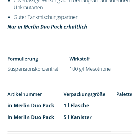
Zuverlässige Wirkung auch bei langsam auflaufenden
Unkrautarten
Guter Tankmischungspartner
Nur in Merlin Duo Pack erhältlich
Formulierung
Wirkstoff
Suspensionskonzentrat
100 g/l Mesotrione
Artikelnummer
Verpackungsgröße
Palettene
in Merlin Duo Pack
1 l Flasche
in Merlin Duo Pack
5 l Kanister