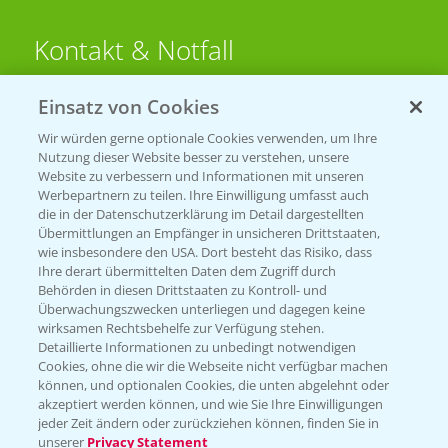
Kontakt & Notfall
Einsatz von Cookies
Beratung auf WhatsApp
T.
+49 (0)174 346 564 1
Wir würden gerne optionale Cookies verwenden, um Ihre
Nutzung dieser Website besser zu verstehen, unsere
Website zu verbessern und Informationen mit unseren
KONTAKT
Werbepartnern zu teilen. Ihre Einwilligung umfasst auch
die in der Datenschutzerklärung im Detail dargestellten
Übermittlungen an Empfänger in unsicheren Drittstaaten,
Hilfe in Notfällen
wie insbesondere den USA. Dort besteht das Risiko, dass
Ihre derart übermittelten Daten dem Zugriff durch
T.
+49 (0)214/30-20220
Behörden in diesen Drittstaaten zu Kontroll- und
Überwachungszwecken unterliegen und dagegen keine
wirksamen Rechtsbehelfe zur Verfügung stehen.
Detaillierte Informationen zu unbedingt notwendigen
Cookies, ohne die wir die Webseite nicht verfügbar machen
können, und optionalen Cookies, die unten abgelehnt oder
akzeptiert werden können, und wie Sie Ihre Einwilligungen
jeder Zeit ändern oder zurückziehen können, finden Sie in
Folgen Sie uns
unserer
Privacy Statement