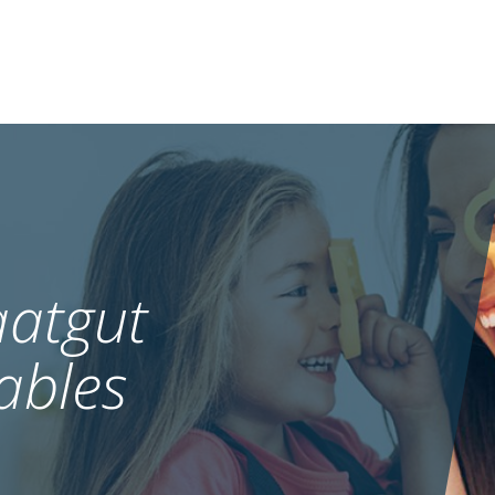
atgut
ables