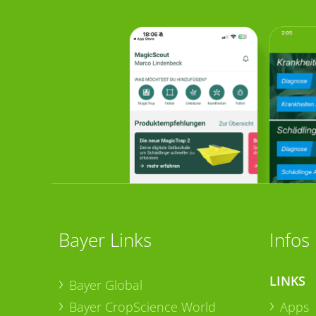
Bayer Links
Infos
LINKS
Bayer Global
Bayer CropScience World
Apps