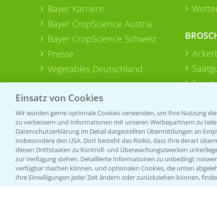
Bayer Karriere
Wetter
Bayer CropScience Austria
BROSC
Bayer CropScience Schweiz
Acker
Presse
Saatg
Vegetables Deutschland
Sonde
Einsatz von Cookies
Wir würden gerne optionale Cookies verwenden, um Ihre Nutzung dies
zu verbessern und Informationen mit unseren Werbepartnern zu teilen.
Datenschutzerklärung im Detail dargestellten Übermittlungen an Empfä
insbesondere den USA. Dort besteht das Risiko, dass Ihre derart über
diesen Drittstaaten zu Kontroll- und Überwachungszwecken unterlie
zur Verfügung stehen. Detaillierte Informationen zu unbedingt notwen
verfügbar machen können, und optionalen Cookies, die unten abgeleh
Ihre Einwilligungen jeder Zeit ändern oder zurückziehen können, finde