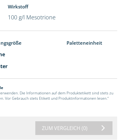
Wirkstoff
100 g/l Mesotrione
ungsgröße
Paletteneinheit
che
ster
de
 verwenden. Die Informationen auf dem Produktetikett sind stets zu
en. Vor Gebrauch stets Etikett und Produktinformationen lesen.“
ZUM VERGLEICH
(0)