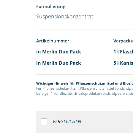
Formulierung
Suspensionskonzentrat
Artikelnummer
Verpack
in Merlin Duo Pack
1 l Flas
in Merlin Duo Pack
5 l Kani
Wichtiger Hinweis für Pflanzenschutzmittel und Biozi
Für Pflanzenschutzmittel: „Pflanzenschutzmittel vorsichtig
befolgen.“ Für Biozide: „Biozidprodukte vorsichtig verwend
VERGLEICHEN