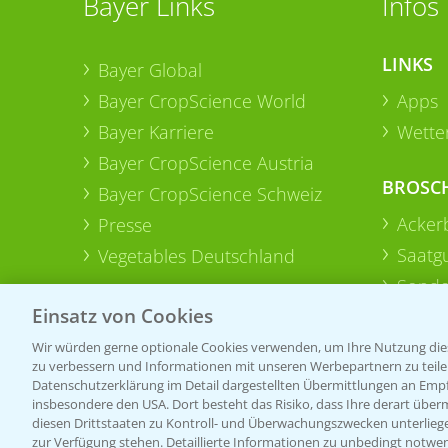
Bayer Links
Infos
LINKS
Bayer Global
Bayer CropScience World
Apps
Bayer Karriere
Wetter
Bayer CropScience Austria
BROSC
Bayer CropScience Schweiz
Acker
Presse
Saatg
Vegetables Deutschland
Sonde
Einsatz von Cookies
Wir würden gerne optionale Cookies verwenden, um Ihre Nutzung dies
zu verbessern und Informationen mit unseren Werbepartnern zu teilen.
Datenschutzerklärung im Detail dargestellten Übermittlungen an Empfä
insbesondere den USA. Dort besteht das Risiko, dass Ihre derart über
diesen Drittstaaten zu Kontroll- und Überwachungszwecken unterlie
zur Verfügung stehen. Detaillierte Informationen zu unbedingt notwen