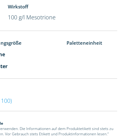
Wirkstoff
100 g/l Mesotrione
ungsgröße
Paletteneinheit
che
ster
100)
de
 verwenden. Die Informationen auf dem Produktetikett sind stets zu
en. Vor Gebrauch stets Etikett und Produktinformationen lesen.“