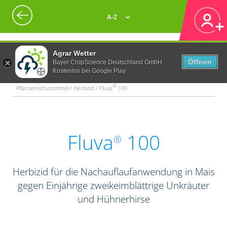
A-Z
Agrar Wetter
Öffnen
Bayer CropScience Deutschland GmbH
Kostenlos bei Google Play
®
Pflanzenschutzmittel / Herbizid / Fluva
100
Fluva
100
®
Herbizid für die Nachauflaufanwendung in Mais
gegen Einjährige zweikeimblättrige Unkräuter
und Hühnerhirse