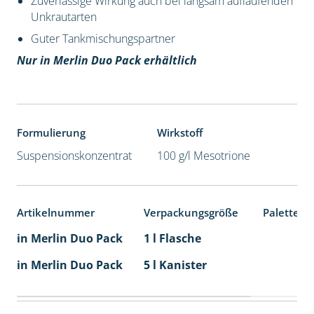
Zuverlässige Wirkung auch bei langsam auflaufenden
Unkrautarten
Guter Tankmischungspartner
Nur in Merlin Duo Pack erhältlich
Formulierung
Wirkstoff
Suspensionskonzentrat
100 g/l Mesotrione
Artikelnummer
Verpackungsgröße
Palettene
in Merlin Duo Pack
1 l Flasche
in Merlin Duo Pack
5 l Kanister