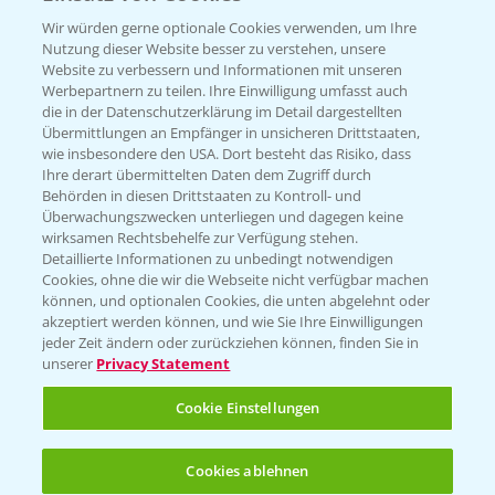
T.
+49 (0)174 346 564 1
Wir würden gerne optionale Cookies verwenden, um Ihre
Nutzung dieser Website besser zu verstehen, unsere
Website zu verbessern und Informationen mit unseren
KONTAKT
Werbepartnern zu teilen. Ihre Einwilligung umfasst auch
die in der Datenschutzerklärung im Detail dargestellten
Übermittlungen an Empfänger in unsicheren Drittstaaten,
Hilfe in Notfällen
wie insbesondere den USA. Dort besteht das Risiko, dass
Ihre derart übermittelten Daten dem Zugriff durch
T.
+49 (0)214/30-20220
Behörden in diesen Drittstaaten zu Kontroll- und
Überwachungszwecken unterliegen und dagegen keine
wirksamen Rechtsbehelfe zur Verfügung stehen.
Detaillierte Informationen zu unbedingt notwendigen
Cookies, ohne die wir die Webseite nicht verfügbar machen
können, und optionalen Cookies, die unten abgelehnt oder
akzeptiert werden können, und wie Sie Ihre Einwilligungen
jeder Zeit ändern oder zurückziehen können, finden Sie in
Folgen Sie uns
unserer
Privacy Statement
Cookie Einstellungen
Cookies ablehnen