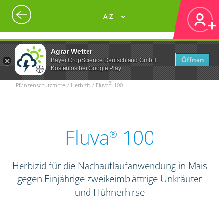
A-Z
Agrar Wetter
Öffnen
Bayer CropScience Deutschland GmbH
Kostenlos bei Google Play
®
Pflanzenschutzmittel / Herbizid / Fluva
100
Fluva
100
®
Herbizid für die Nachauflaufanwendung in Mais
gegen Einjährige zweikeimblättrige Unkräuter
und Hühnerhirse