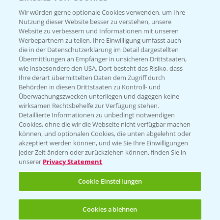
T.
+49 (0)174 346 564 1
Wir würden gerne optionale Cookies verwenden, um Ihre
Nutzung dieser Website besser zu verstehen, unsere
Website zu verbessern und Informationen mit unseren
KONTAKT
Werbepartnern zu teilen. Ihre Einwilligung umfasst auch
die in der Datenschutzerklärung im Detail dargestellten
Übermittlungen an Empfänger in unsicheren Drittstaaten,
Hilfe in Notfällen
wie insbesondere den USA. Dort besteht das Risiko, dass
Ihre derart übermittelten Daten dem Zugriff durch
T.
+49 (0)214/30-20220
Behörden in diesen Drittstaaten zu Kontroll- und
Überwachungszwecken unterliegen und dagegen keine
wirksamen Rechtsbehelfe zur Verfügung stehen.
Detaillierte Informationen zu unbedingt notwendigen
Cookies, ohne die wir die Webseite nicht verfügbar machen
können, und optionalen Cookies, die unten abgelehnt oder
akzeptiert werden können, und wie Sie Ihre Einwilligungen
jeder Zeit ändern oder zurückziehen können, finden Sie in
Folgen Sie uns
unserer
Privacy Statement
Cookie Einstellungen
Cookies ablehnen