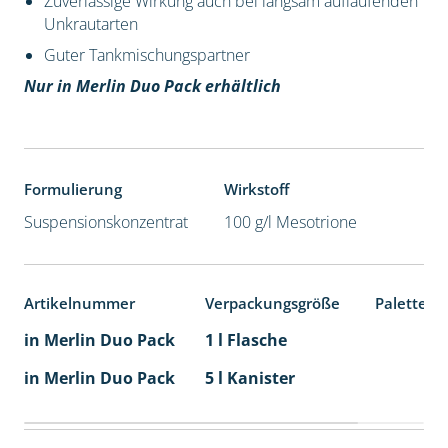
Zuverlässige Wirkung auch bei langsam auflaufenden
Unkrautarten
Guter Tankmischungspartner
Nur in Merlin Duo Pack erhältlich
Formulierung
Wirkstoff
Suspensionskonzentrat
100 g/l Mesotrione
Artikelnummer
Verpackungsgröße
Palettene
in Merlin Duo Pack
1 l Flasche
in Merlin Duo Pack
5 l Kanister