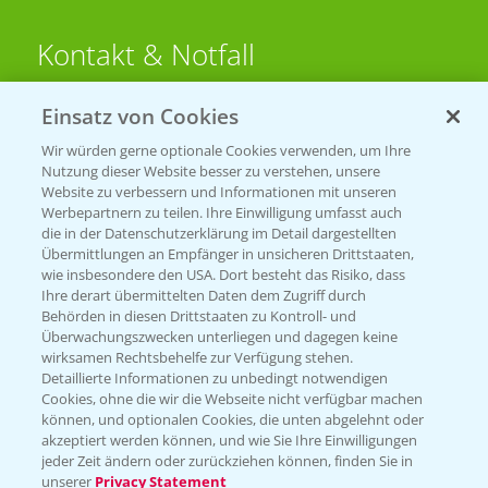
Kontakt & Notfall
Einsatz von Cookies
Beratung auf WhatsApp
T.
+49 (0)174 346 564 1
Wir würden gerne optionale Cookies verwenden, um Ihre
Nutzung dieser Website besser zu verstehen, unsere
Website zu verbessern und Informationen mit unseren
KONTAKT
Werbepartnern zu teilen. Ihre Einwilligung umfasst auch
die in der Datenschutzerklärung im Detail dargestellten
Übermittlungen an Empfänger in unsicheren Drittstaaten,
Hilfe in Notfällen
wie insbesondere den USA. Dort besteht das Risiko, dass
Ihre derart übermittelten Daten dem Zugriff durch
T.
+49 (0)214/30-20220
Behörden in diesen Drittstaaten zu Kontroll- und
Überwachungszwecken unterliegen und dagegen keine
wirksamen Rechtsbehelfe zur Verfügung stehen.
Detaillierte Informationen zu unbedingt notwendigen
Cookies, ohne die wir die Webseite nicht verfügbar machen
können, und optionalen Cookies, die unten abgelehnt oder
akzeptiert werden können, und wie Sie Ihre Einwilligungen
jeder Zeit ändern oder zurückziehen können, finden Sie in
Folgen Sie uns
unserer
Privacy Statement