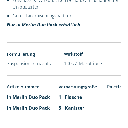
Zuverlässige Wirkung auch bei langsam auflaufenden
Unkrautarten
Guter Tankmischungspartner
Nur in Merlin Duo Pack erhältlich
Formulierung
Wirkstoff
Suspensionskonzentrat
100 g/l Mesotrione
Artikelnummer
Verpackungsgröße
Palettene
in Merlin Duo Pack
1 l Flasche
in Merlin Duo Pack
5 l Kanister