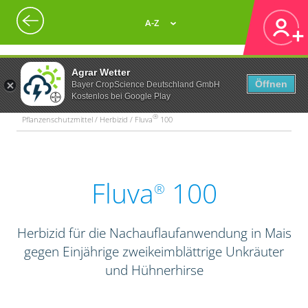
A-Z
Agrar Wetter
Öffnen
Bayer CropScience Deutschland GmbH
Kostenlos bei Google Play
®
Pflanzenschutzmittel / Herbizid / Fluva
100
Fluva
100
®
Herbizid für die Nachauflaufanwendung in Mais
gegen Einjährige zweikeimblättrige Unkräuter
und Hühnerhirse