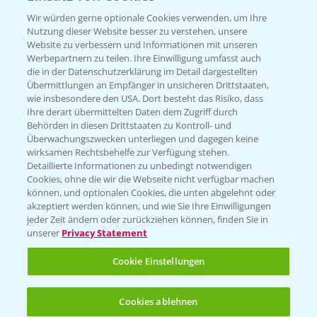
T.
+49 (0)174 346 564 1
Wir würden gerne optionale Cookies verwenden, um Ihre
Nutzung dieser Website besser zu verstehen, unsere
Website zu verbessern und Informationen mit unseren
KONTAKT
Werbepartnern zu teilen. Ihre Einwilligung umfasst auch
die in der Datenschutzerklärung im Detail dargestellten
Übermittlungen an Empfänger in unsicheren Drittstaaten,
Hilfe in Notfällen
wie insbesondere den USA. Dort besteht das Risiko, dass
Ihre derart übermittelten Daten dem Zugriff durch
T.
+49 (0)214/30-20220
Behörden in diesen Drittstaaten zu Kontroll- und
Überwachungszwecken unterliegen und dagegen keine
wirksamen Rechtsbehelfe zur Verfügung stehen.
Detaillierte Informationen zu unbedingt notwendigen
Cookies, ohne die wir die Webseite nicht verfügbar machen
können, und optionalen Cookies, die unten abgelehnt oder
akzeptiert werden können, und wie Sie Ihre Einwilligungen
jeder Zeit ändern oder zurückziehen können, finden Sie in
Folgen Sie uns
unserer
Privacy Statement
Cookie Einstellungen
Cookies ablehnen