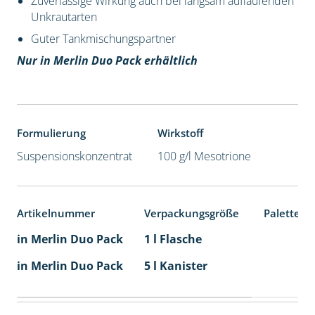
Zuverlässige Wirkung auch bei langsam auflaufenden
Unkrautarten
Guter Tankmischungspartner
Nur in Merlin Duo Pack erhältlich
Formulierung
Wirkstoff
Suspensionskonzentrat
100 g/l Mesotrione
Artikelnummer
Verpackungsgröße
Palettene
in Merlin Duo Pack
1 l Flasche
in Merlin Duo Pack
5 l Kanister