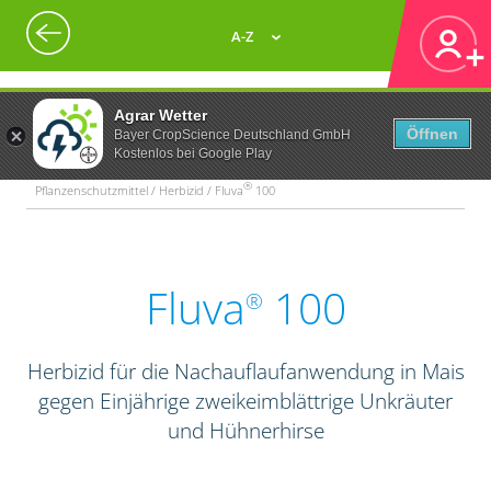
A-Z
Agrar Wetter
Öffnen
Bayer CropScience Deutschland GmbH
Kostenlos bei Google Play
®
Pflanzenschutzmittel / Herbizid / Fluva
100
Fluva
100
®
Herbizid für die Nachauflaufanwendung in Mais
gegen Einjährige zweikeimblättrige Unkräuter
und Hühnerhirse